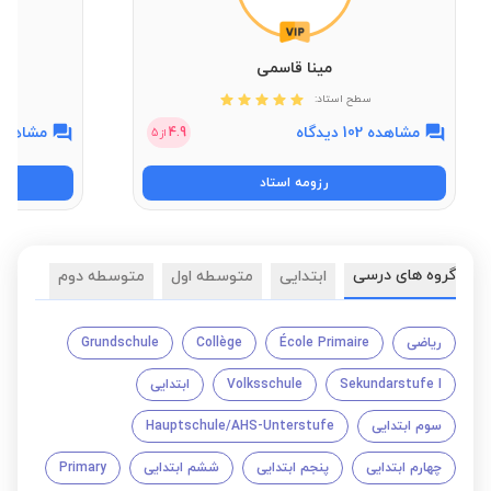
مینا قاسمی
سطح استاد:
مشاهده 102 دیدگاه
مشاهده 168 دیدگ
4.9
از
5
رزومه استاد
گروه های درسی
ابتدایی
متوسطه اول
متوسطه دوم
ریاضی
École Primaire
Collège
Grundschule
Sekundarstufe I
Volksschule
ابتدایی
سوم ابتدایی
Hauptschule/AHS-Unterstufe
چهارم ابتدایی
پنجم ابتدایی
ششم ابتدایی
Primary