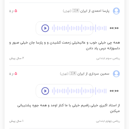
5
پارسا احمدی
از ایران
🇮🇷
(تهران)
از
5
00:00
همه چی خیلی خوب و عالیخیلی زحمت کشیدن و و پارسا جان خیلی صبور و
دلسوزانه درس یاد دادن
ریاضی سوم ابتدایی
2 سال پیش
5
سمین سرداری
از ایران
🇮🇷
(تهران)
از
5
00:00
از استاد اکبری خیلی راضیم خیلی با ما کنار اومد و همه جوره پشتیبانی
میکنن
ریاضی چهارم ابتدایی
1 سال پیش