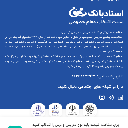
استادبانک، بزرگترین شبکه تدریس خصوصی در ایران
استادبانک پلتفرم
تدریس خصوصی در منزل و آنلاین
می باشد که از سال ۱۳۹۴ مشغول فعالیت در این
زمینه می باشد.
تدریس خصوصی ریاضی
،
تدریس خصوصی زبان انگلیسی
و
تدریس خصوصی ابتدایی
(از
تدریس خصوصی اول ابتدایی
تا
تدریس خصوصی ششم ابتدایی
) از جمله مهمترین خدمات
استادبانک می باشد.
استادبانک حمایت شده توسط پارک علم و فناوری دانشگاه صنعتی شریف و مستقر در مرکز رشد
دانشگاه صنعتی شریف می باشد. استادبانک مفتخر است که توانسته، با تایید معاونت علمی و فناوری
ریاست جمهوری به درجه دانش بنیانی نائل شود.
تلفن پشتیبانی:
02191005343
ما را در شبکه های اجتماعی دنبال کنید:
استادبانک در ستاد ساماندهی پایگاه‌های اینترنتی وزارت فرهنگ و ارشاد
برای مشاهده قیمت باید نوع تدریس و درس را انتخاب کنید.