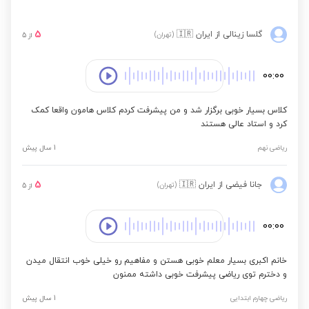
5
گلسا زینالی
از ایران
🇮🇷
(تهران)
از
5
00:00
کلاس بسیار خوبی برگزار شد و من پیشرفت کردم کلاس هامون واقعا کمک
کرد و استاد عالی هستند
ریاضی نهم
1 سال پیش
5
جانا فیضی
از ایران
🇮🇷
(تهران)
از
5
00:00
خانم اکبری بسیار معلم خوبی هستن و مفاهیم رو خیلی خوب انتقال میدن
و دخترم توی ریاضی پیشرفت خوبی داشته ممنون
ریاضی چهارم ابتدایی
1 سال پیش