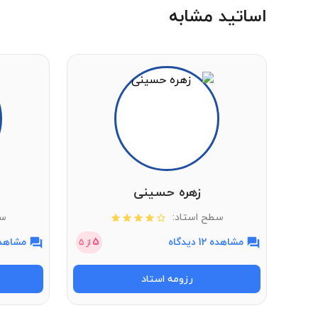
اساتید مشابه
زهره حسینی
سطح استاد:
سط
مشاهده 12 دیدگاه
5
مشاهده 2 دی
از
5
رزومه استاد