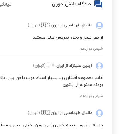
دیدگاه دانش‌آموزان
میانگین
دانیال طهماسبی
از ایران
🇮🇷
(تهران)
از نظر تبحر و نحوه تدریس عالی هستند
شیمی دوازدهم
آیلین علینژاد
از ایران
🇮🇷
(تهران)
خانم معصومه افشاری راد بسیار استاد خوب با فن بیان بال
بودند ممنونم از ایشون
شیمی دوازدهم
دانیال طهماسبی
از ایران
🇮🇷
(تهران)
جلسه اول بود - پسرم خیلی راضی بودن- خیلی صبور و مسلط