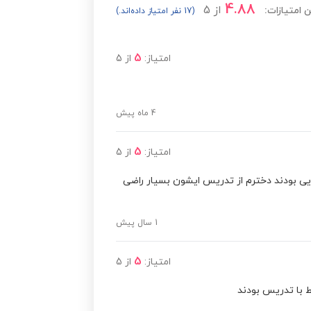
4.88
از
5
 امتیازات:
(17 نفر امتیاز داده‌اند.)
5
امتیاز:
از
5
4 ماه پیش
5
امتیاز:
از
5
ایی بودند دخترم از تدریس ایشون بسیار راضی
1 سال پیش
5
امتیاز:
از
5
 با تدریس بودند