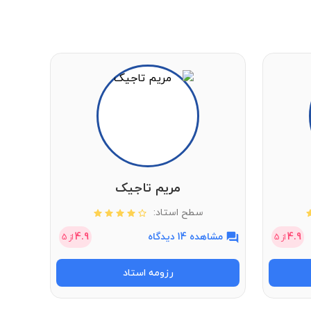
مریم تاجیک
سطح استاد:
4.9
مشاهده 14 دیدگاه
4.9
مشاهد
از
5
از
5
رزومه استاد