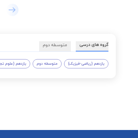
گروه های درسی
متوسطه دوم
یازدهم (ریاضی-فیزیک)
متوسطه دوم
یازدهم (علوم تج