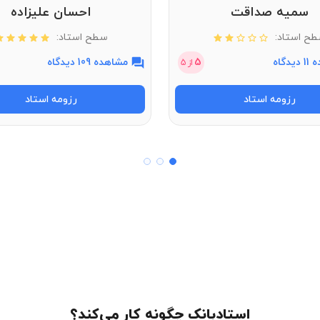
سمیه صداقت
احسان علیزاده
ح استاد:
سطح استاد:
دگاه
5
مشاهده 109 دیدگاه
از
5
رزومه استاد
رزومه استاد
استادبانک چگونه کار می‌کند؟