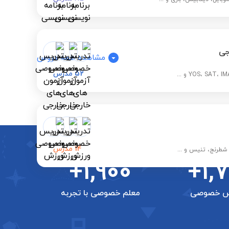
جی
مشاهده همه دروس
52
مدرس
14
مدرس
 شطرنج، تنیس و ...
+1,900
+1,
س خصوصی
معلم خصوصی با تجربه