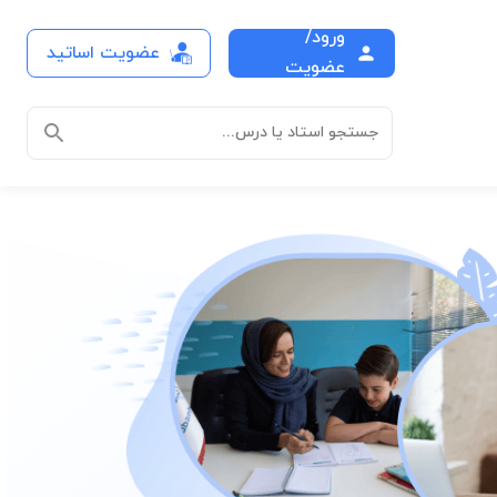
ورود/
دریس حضوری در منزل
عضویت اساتید
عضویت
جستجو استاد یا درس...