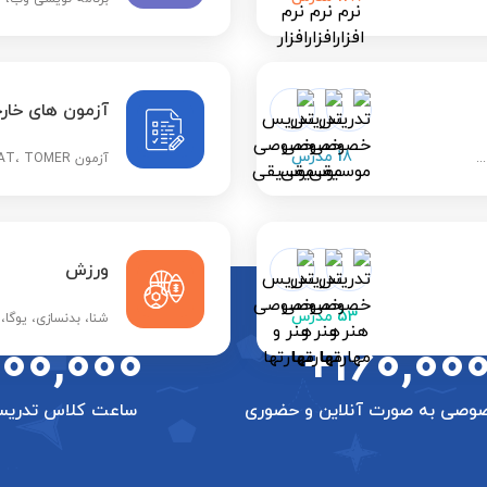
آزمون های خار
18
مدرس
.
آزمون YOS، SAT، IMAT، TOMER و ...
ورزش
53
مدرس
شنا، بدنسازی، یوگا،
700,000
+160,00
وصی به صورت آنلاین و حضوری
ساعت کلاس تدری