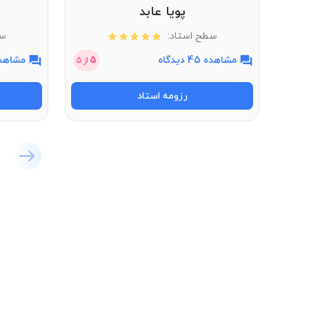
پویا عابد
سطح استاد:
سط
مشاهده 45 دیدگاه
5
مشاهده 11 دی
از
5
رزومه استاد