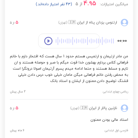
4.95
از
5
میانگین امتیازات:
(43 نفر امتیاز داده‌اند.)
علوم تجربی ششم به هفتم نمونه دولتی
5
ارتنوس یزدان پناه
از ایران
🇮🇷
(تهران)
از
5
علوم تجربی ششم به هفتم مدارس برتر
00:00
نگارش فارسی اول ابتدایی
من مادر ارتیمان و ارتمیس هستم حدود 1 سال هست که افتخار دارم با خانم
فراهانی کلاس بردارم بهشون خدا قوت میگم با صبر و حوصله هستند و ان
تایم و مسلط هستند و حتما ادامه میدم پسرم آرتیمان اصولا درونگرا است
نگارش فارسی دوم ابتدایی
به محض رفتن خانم فراهانی میگن مامان خیلی خوب درس دادن خیلی
قشنگ توضیح دادن.ممنون از ایشان و استاد بانک
نگارش فارسی سوم ابتدایی
ریاضی چهارم ابتدایی
2 سال پیش
5
نازنین پالار
از ایران
🇮🇷
(تهران)
از
5
علوم تجربی چهارم ابتدایی
استاد عالی بودن ممنون
علوم تجربی پنجم ابتدایی
فارسی اول ابتدایی
6 ماه پیش