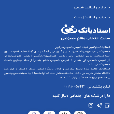
برترین اساتید شیمی
برترین اساتید زیست
استادبانک، بزرگترین شبکه تدریس خصوصی در ایران
استادبانک پلتفرم
تدریس خصوصی در منزل و آنلاین
می باشد که از سال ۱۳۹۴ مشغول فعالیت در این
زمینه می باشد.
تدریس خصوصی ریاضی
،
تدریس خصوصی زبان انگلیسی
و
تدریس خصوصی ابتدایی
(از
تدریس خصوصی اول ابتدایی
تا
تدریس خصوصی ششم ابتدایی
) از جمله مهمترین خدمات
استادبانک می باشد.
استادبانک حمایت شده توسط پارک علم و فناوری دانشگاه صنعتی شریف و مستقر در مرکز رشد
دانشگاه صنعتی شریف می باشد. استادبانک مفتخر است که توانسته، با تایید معاونت علمی و فناوری
ریاست جمهوری به درجه دانش بنیانی نائل شود.
تلفن پشتیبانی:
02191005343
ما را در شبکه های اجتماعی دنبال کنید: