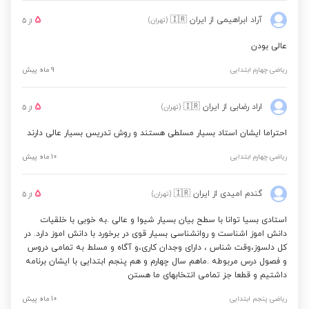
نگارش فارسی ششم ابتدایی
5
آراد ابراهیمی
از ایران
🇮🇷
(تهران)
از
5
عالی بودن
فارسی ششم به هفتم تیزهوشان
ریاضی چهارم ابتدایی
9 ماه پیش
ریاضی ششم به هفتم نمونه دولتی
5
اراد رضابی
از ایران
🇮🇷
(تهران)
از
5
احتراما ایشان استاد بسیار مسلطی هستند و روش تدریس بسیار عالی دارند
ریاضی ششم به هفتم مدارس برتر
ریاضی چهارم ابتدایی
10 ماه پیش
علوم تجربی اول ابتدایی
5
گندم امیدی
از ایران
🇮🇷
(تهران)
از
5
استادی بسیا توانا با سطح بیان بسیار شیوا و عالی .به خوبی با خلقیات
علوم تجربی دوم ابتدایی
دانش اموز اشناست و روانشناسی بسیار قوی در برخورد با دانش اموز دارد. در
کل دلسوز،وقت شناس ، دارای وجدان کاری،و آگاه و مسلط به تمامی دروس
و فصول درس مربوطه‌ .ماهم سال چهارم و هم پنجم ابتدایی با ایشان برنامه
علوم تجربی سوم ابتدایی
داشتیم و قطعا جز تمامی انتخابهای ما هستن
ریاضی پنجم ابتدایی
10 ماه پیش
نگارش فارسی چهارم ابتدایی