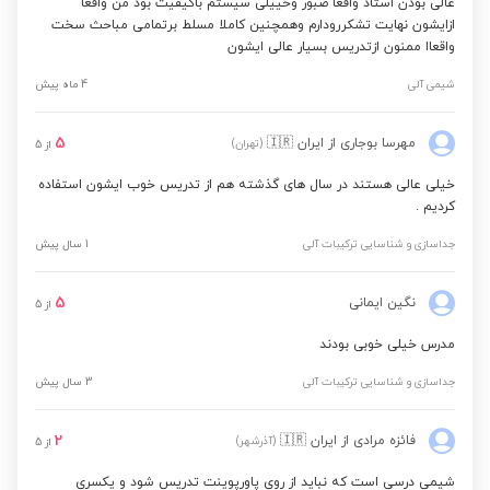
عالی بودن استاد واقعا صبور وخییلی سیستم باکیفیت بود من واقعا
ازایشون نهایت تشکررودارم وهمچنین کاملا مسلط برتمامی مباحث سخت
واقعاا ممنون ازتدریس بسیار عالی ایشون
شیمی آلی
4 ماه پیش
5
مهرسا بوجاری
از ایران
🇮🇷
(تهران)
از
5
خیلی عالی هستند در سال های گذشته هم از تدریس خوب ایشون استفاده
کردیم .
جداسازی و شناسایی ترکیبات آلی
1 سال پیش
5
نگین ایمانی
از
5
مدرس خیلی خوبی بودند
جداسازی و شناسایی ترکیبات آلی
3 سال پیش
2
فائزه مرادی
از ایران
🇮🇷
(آذرشهر)
از
5
شیمی درسی است که نباید از روی پاورپوینت تدریس شود و یکسری