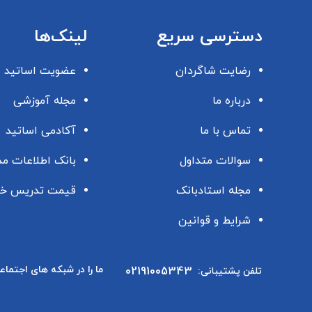
دسترسی سریع
لینک‌ها
رضایت شاگردان
عضویت اساتید
درباره ما
مجله آموزشی
تماس با ما
آکادمی اساتید
سوالات متداول
بانک اطلاعات م
مجله استادبانک
قیمت تدریس خ
شرایط و قوانین
ما را در شبکه های اجتماع
02191005343
تلفن پشتیبانی: