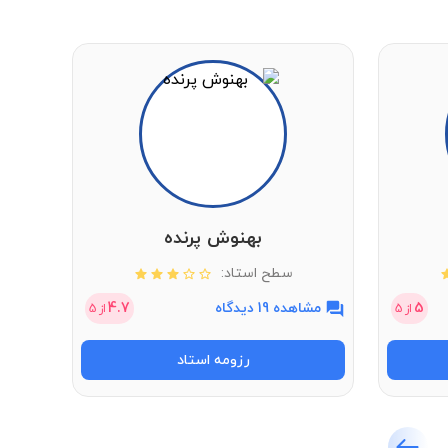
بهنوش پرنده
سطح استاد:
5
مشاهده 19 دیدگاه
4.7
مشاهد
از
5
از
5
رزومه استاد