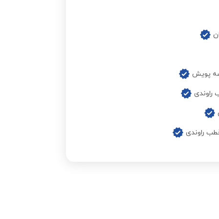
ن
سه پویش
 راوندی
قطب راوندی