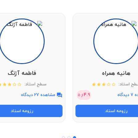
هانیه همراه
فاطمه آژنگ
ح استاد:
سطح استاد:
دگاه
4.9
مشاهده 27 دیدگاه
از
5
رزومه استاد
رزومه استاد