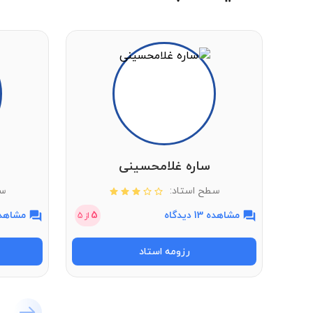
ساره غلامحسینی
سطح استاد:
سط
مشاهده 13 دیدگاه
5
مشاهده 7 دی
از
5
رزومه استاد