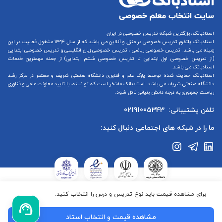
استادبانک، بزرگترین شبکه تدریس خصوصی در ایران
استادبانک پلتفرم
تدریس خصوصی در منزل و آنلاین
می باشد که از سال ۱۳۹۴ مشغول فعالیت در این
زمینه می باشد.
تدریس خصوصی ریاضی
،
تدریس خصوصی زبان انگلیسی
و
تدریس خصوصی ابتدایی
(از
تدریس خصوصی اول ابتدایی
تا
تدریس خصوصی ششم ابتدایی
) از جمله مهمترین خدمات
استادبانک می باشد.
استادبانک حمایت شده توسط پارک علم و فناوری دانشگاه صنعتی شریف و مستقر در مرکز رشد
دانشگاه صنعتی شریف می باشد. استادبانک مفتخر است که توانسته، با تایید معاونت علمی و فناوری
ریاست جمهوری به درجه دانش بنیانی نائل شود.
تلفن پشتیبانی:
02191005343
ما را در شبکه های اجتماعی دنبال کنید:
استادبانک در ستاد ساماندهی پایگاه‌های اینترنتی وزارت فرهنگ و ارشاد
برای مشاهده قیمت باید نوع تدریس و درس را انتخاب کنید.
جمهوری اسلامی ایران ثبت شده است.استادبانک تابع قوانین جمهوری
اسلامی ایران می‌باشد.کلیه حقوق این سایت متعلق به گروه استادبانک
مشاهده قیمت و انتخاب استاد