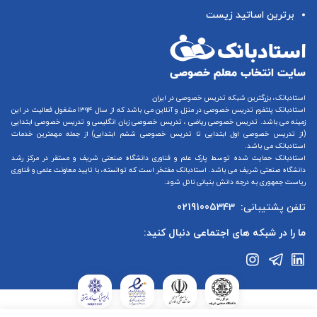
برترین اساتید زیست
استادبانک، بزرگترین شبکه تدریس خصوصی در ایران
استادبانک پلتفرم
تدریس خصوصی در منزل و آنلاین
می باشد که از سال ۱۳۹۴ مشغول فعالیت در این
زمینه می باشد.
تدریس خصوصی ریاضی
،
تدریس خصوصی زبان انگلیسی
و
تدریس خصوصی ابتدایی
(از
تدریس خصوصی اول ابتدایی
تا
تدریس خصوصی ششم ابتدایی
) از جمله مهمترین خدمات
استادبانک می باشد.
استادبانک حمایت شده توسط پارک علم و فناوری دانشگاه صنعتی شریف و مستقر در مرکز رشد
دانشگاه صنعتی شریف می باشد. استادبانک مفتخر است که توانسته، با تایید معاونت علمی و فناوری
ریاست جمهوری به درجه دانش بنیانی نائل شود.
تلفن پشتیبانی:
02191005343
ما را در شبکه های اجتماعی دنبال کنید: