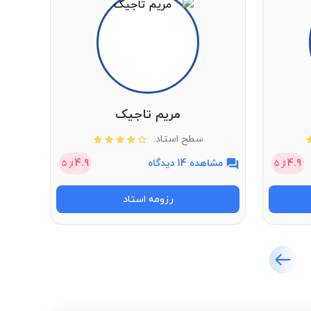
مریم تاجیک
سطح استاد:
4.9
مشاهده 14 دیدگاه
4.9
مشاهد
از
5
از
5
رزومه استاد