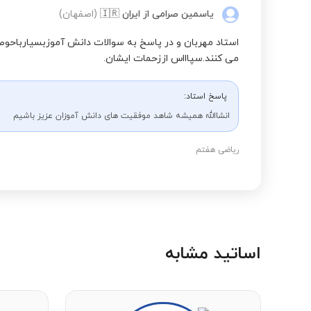
یاسمین صرامی
از ایران
🇮🇷
(اصفهان)
علوم تجربی پنجم ابتدایی
استاد مهربان و در پاسخ به سوالات دانش آموزبسیارباحوص
می کنند.سپاااس اززحمات ایشان.
نگارش فارسی ششم ابتدایی
پاسخ استاد:
علوم تجربی اول ابتدایی
انشاالله همیشه شاهد موفقیت های دانش آموزان عزیز باشیم
ریاضی هفتم
علوم تجربی دوم ابتدایی
علوم تجربی سوم ابتدایی
اساتید مشابه
نگارش فارسی چهارم ابتدایی
نگارش فارسی پنجم ابتدایی