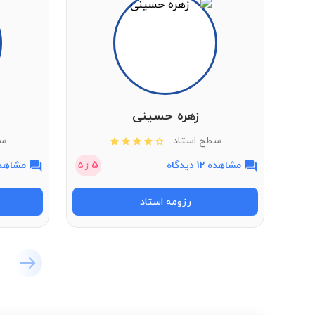
علوم تجربی ششم ابتدایی
زهره حسینی
سطح استاد:
سط
مشاهده 12 دیدگاه
5
مشاهده 2 دی
از
5
رزومه استاد