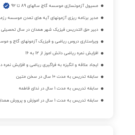
مسیول آزمونسازی موسسه گاج سالهای 89 تا 92
فارسی چهارم ابتدایی
مدیر برنامه ریزی آزمونهای آیه های تمدن موسسه رزمندگان
دبیر حق التدریس فیزیک شهر همدان در سال تحصیلی 82-83
فارسی پنجم ابتدایی
ویراستاری دروس ریاضی و فیزیک آزمونهای گاج و موسس
افزایش نمره ریاضی دانش اموز از 12 به 16
فارسی ششم ابتدایی
ایجاد علاقه و انگیزه به فراگیری ریاضی و افزایش نمره د
علوم تجربی ششم به هفتم نمونه دولتی
سابقه تدریس به مدت 10 سال در سخن متین
سابقه تدریس به مدت 1 سال در ندای فاطمه
نگارش فارسی اول ابتدایی
سابقه تدریس به مدت 1 سال در اموزش و پرورش همدان
نگارش فارسی دوم ابتدایی
نگارش فارسی سوم ابتدایی