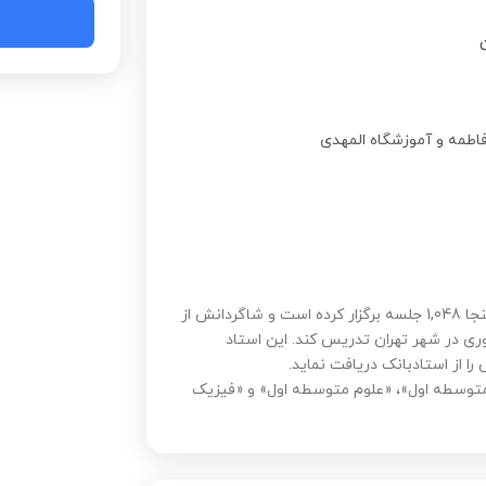
ن
زهره صادقی استاد 3 ستاره استادبانک می‌باشد که تا به اینجا 1,048 جلسه برگزار کرده است و شاگردانش از
وری در شهر تهران تدریس کند. این استاد
 از استادبانک دریافت نماید.
 متوسطه اول»، «علوم متوسطه اول» و «فیزیک