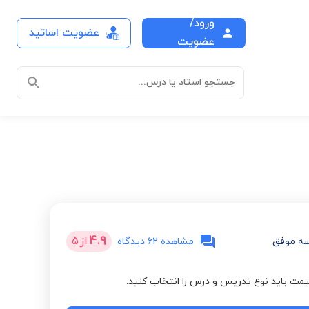
ورود/
عضویت اساتید
عضویت
جستجو استاد یا درس...
4.9
از
5
ه موفق
مشاهده 62 دیدگاه
مت باید نوع تدریس و درس را انتخاب کنید.