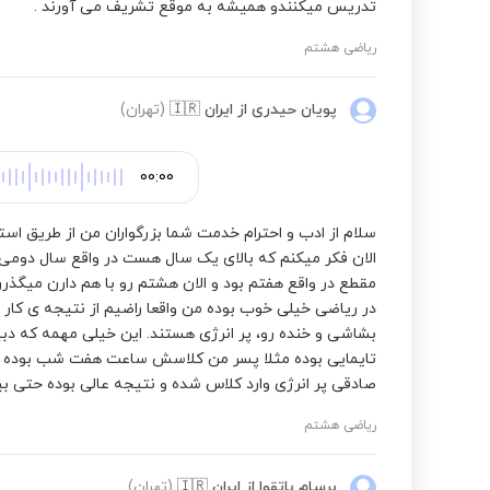
تدریس میکنندو همیشه به موقع تشریف می آورند .
علوم تجربی اول ابتدایی
ریاضی هشتم
علوم تجربی دوم ابتدایی
پویان حیدری
از ایران
🇮🇷
(تهران)
علوم تجربی سوم ابتدایی
00:00
سلام از ادب و احترام خدمت شما بزرگواران من از طریق است
نگارش فارسی چهارم ابتدایی
الان فکر میکنم که بالای یک سال هست در واقع سال دومی 
مقطع در واقع هفتم بود و الان هشتم رو با هم دارن میگذ
در ریاضی خیلی خوب بوده من واقعا راضیم از نتیجه ی کار 
نگارش فارسی پنجم ابتدایی
بشاشی و خنده رو، پر انرژی هستند. این خیلی مهمه که دبی
تایمایی بوده مثلا پسر من کلاسش ساعت هفت شب بوده ی
صادقی پر انرژی وارد کلاس شده و نتیجه عالی بوده حتی بی
علوم تجربی ششم ابتدایی
ریاضی هشتم
علوم تجربی ششم به هفتم تیزهوشان
برسام باتقوا
از ایران
🇮🇷
(تهران)