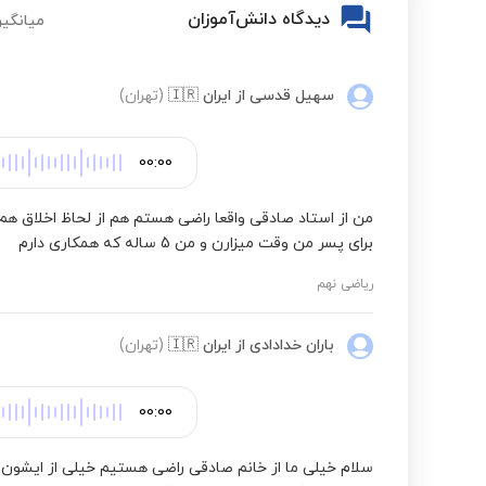
دیدگاه دانش‌آموزان
میانگین
علوم تجربی چهارم ابتدایی
سهیل قدسی
از ایران
🇮🇷
(تهران)
علوم تجربی پنجم ابتدایی
00:00
نگارش فارسی ششم ابتدایی
من از استاد صادقی واقعا راضی هستم هم از لحاظ اخلاق هم ا
برای پسر من وقت میزارن و من 5 ساله که همکاری دارم
ریاضی نهم
فارسی ششم به هفتم تیزهوشان
باران خدادادی
از ایران
🇮🇷
(تهران)
ریاضی ششم به هفتم نمونه دولتی
00:00
ریاضی ششم به هفتم مدارس برتر
سلام خیلی ما از خانم صادقی راضی هستیم خیلی از ایشون