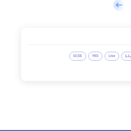
یک)
Lise
YKS
GCSE