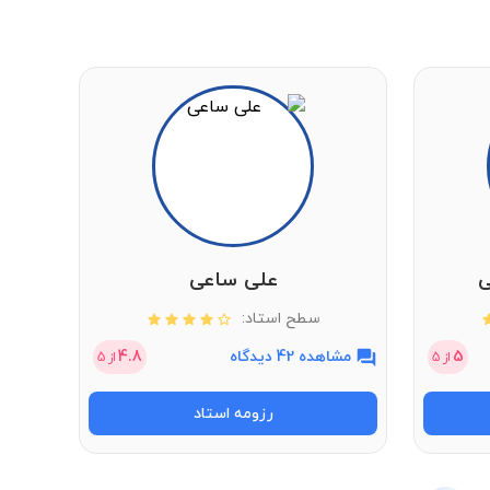
ی
علی ساعی
سطح استاد:
5
مشاهده 42 دیدگاه
4.8
مشاهد
از
5
از
5
رزومه استاد