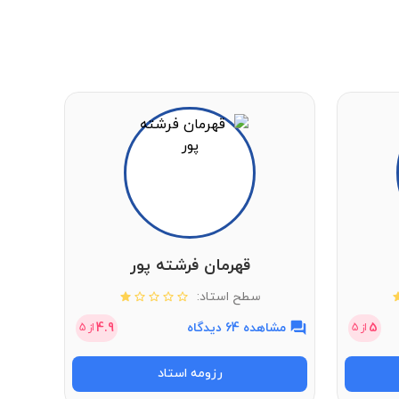
قهرمان فرشته پور
سطح استاد:
5
مشاهده 64 دیدگاه
4.9
مشاهد
از
5
از
5
رزومه استاد