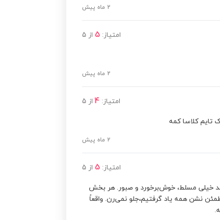
2 ماه پیش
5
امتیاز:
از
5
2 ماه پیش
4
امتیاز:
از
5
 تایم کلاسا کمه
2 ماه پیش
5
امتیاز:
از
5
هستن که Revit رو درس می‌دهند خیلی مسلط، خوش‌برخورد و صبور. هر بخش
مطمئن نشن همه یاد گرفتیم،جلو نمی‌رن. واقعاً