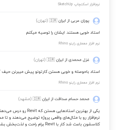
نرم‌افزار اسکتچاپ SketchUp
پوران عربی
از ایران
🇮🇷
(تهران)
استاد خوبی هستند. ایشان را توصیه میکنم
نرم افزار معماری راینو Rhino
غزل محمدی
از ایران
🇮🇷
(تهران)
استاد باحوصله و خوبی هستن کارتونو پیش میبرنن حیف ک
نرم افزار معماری راینو Rhino
محمد حسام صداقت
از ایران
🇮🇷
(مشهد)
یکی از بهترین استادهایی 
نرم‌افزار رو با مثال‌های واقعی پروژه توضیح می‌دهند و تا 
کلاسشون باعث شد کار با Revit برام راحت و لذت‌بخش بشه.