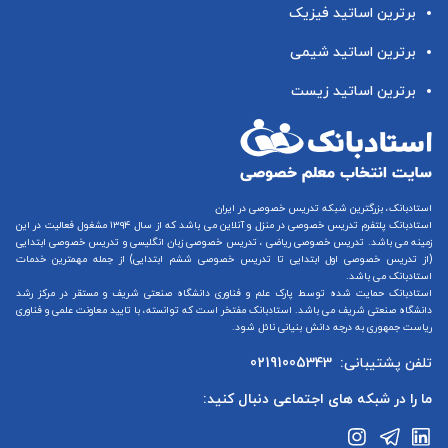
برترین اساتید فیزیک
برترین اساتید شیمی
برترین اساتید زیست
استادبانک، بزرگترین شبکه تدریس خصوصی در ایران
استادبانک پلتفرم
تدریس خصوصی در منزل و آنلاین
می باشد که از سال ۱۳۹۴ مشغول فعالیت در این
زمینه می باشد.
تدریس خصوصی ریاضی
،
تدریس خصوصی زبان انگلیسی
و
تدریس خصوصی ابتدایی
(از
تدریس خصوصی اول ابتدایی
تا
تدریس خصوصی ششم ابتدایی
) از جمله مهمترین خدمات
استادبانک می باشد.
استادبانک حمایت شده توسط پارک علم و فناوری دانشگاه صنعتی شریف و مستقر در مرکز رشد
دانشگاه صنعتی شریف می باشد. استادبانک مفتخر است که توانسته، با تایید معاونت علمی و فناوری
ریاست جمهوری به درجه دانش بنیانی نائل شود.
تلفن پشتیبانی:
02191005343
ما را در شبکه های اجتماعی دنبال کنید: