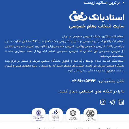
برترین اساتید زیست
استادبانک، بزرگترین شبکه تدریس خصوصی در ایران
استادبانک پلتفرم
تدریس خصوصی در منزل و آنلاین
می باشد که از سال ۱۳۹۴ مشغول فعالیت در این
زمینه می باشد.
تدریس خصوصی ریاضی
،
تدریس خصوصی زبان انگلیسی
و
تدریس خصوصی ابتدایی
(از
تدریس خصوصی اول ابتدایی
تا
تدریس خصوصی ششم ابتدایی
) از جمله مهمترین خدمات
استادبانک می باشد.
استادبانک حمایت شده توسط پارک علم و فناوری دانشگاه صنعتی شریف و مستقر در مرکز رشد
دانشگاه صنعتی شریف می باشد. استادبانک مفتخر است که توانسته، با تایید معاونت علمی و فناوری
ریاست جمهوری به درجه دانش بنیانی نائل شود.
تلفن پشتیبانی:
02191005343
ما را در شبکه های اجتماعی دنبال کنید:
استادبانک در ستاد ساماندهی پایگاه‌های اینترنتی وزارت فرهنگ و ارشاد