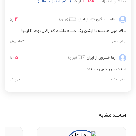
4.50
از
5
میانگین امتیازات:
(2 نفر امتیاز داده‌اند.)
4
طاها عسگری نژاد
از ایران
🇮🇷
(تهران)
از
5
سلام درس هندسه با ایشان یک جلسه داشتم که راضی بودم تا اینجا
ریاضی دهم
3 ماه پیش
5
رها خسروی
از ایران
🇮🇷
(تهران)
از
5
استاد بسیار خوبی هستند
ریاضی هشتم
1 سال پیش
اساتید مشابه