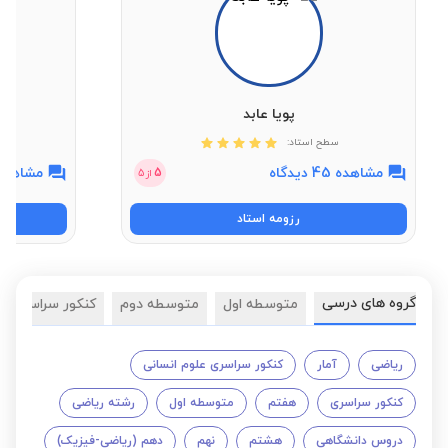
پویا عابد
سطح استاد:
مشاهده 45 دیدگاه
مشاهده 57 دیدگ
5
از
5
رزومه استاد
گروه های درسی
متوسطه اول
متوسطه دوم
کنکور سراسری
ریاضی
آمار
کنکور سراسری علوم انسانی
کنکور سراسری
هفتم
متوسطه اول
رشته ریاضی
دروس دانشگاهی
هشتم
نهم
دهم (ریاضی-فیزیک)