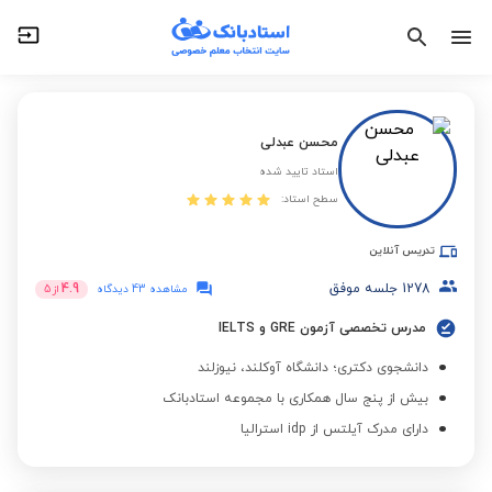
محسن عبدلی
استاد تایید شده
سطح استاد:
تدریس آنلاین
1278
جلسه موفق
4.9
مشاهده 43 دیدگاه
از
5
مدرس تخصصی آزمون GRE و IELTS
دانشجوی دکتری؛ دانشگاه آوکلند، نیوزلند
بیش از پنج سال همکاری با مجموعه استادبانک
دارای مدرک آیلتس از idp استرالیا