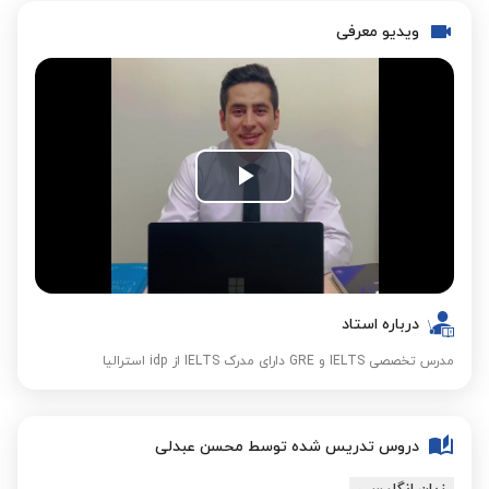
ویدیو معرفی
Play
Video
درباره استاد
مدرس تخصصی IELTS و GRE دارای مدرک IELTS از idp استرالیا
دروس تدریس شده توسط محسن عبدلی