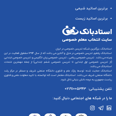
برترین اساتید شیمی
برترین اساتید زیست
استادبانک، بزرگترین شبکه تدریس خصوصی در ایران
استادبانک پلتفرم
تدریس خصوصی در منزل و آنلاین
می باشد که از سال ۱۳۹۴ مشغول فعالیت در این
زمینه می باشد.
تدریس خصوصی ریاضی
،
تدریس خصوصی زبان انگلیسی
و
تدریس خصوصی ابتدایی
(از
تدریس خصوصی اول ابتدایی
تا
تدریس خصوصی ششم ابتدایی
) از جمله مهمترین خدمات
استادبانک می باشد.
استادبانک حمایت شده توسط پارک علم و فناوری دانشگاه صنعتی شریف و مستقر در مرکز رشد
دانشگاه صنعتی شریف می باشد. استادبانک مفتخر است که توانسته، با تایید معاونت علمی و فناوری
ریاست جمهوری به درجه دانش بنیانی نائل شود.
تلفن پشتیبانی:
02191005343
ما را در شبکه های اجتماعی دنبال کنید: