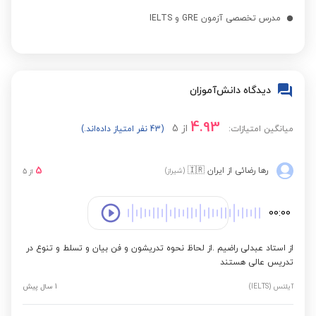
مدرس تخصصی آزمون GRE و IELTS
دیدگاه دانش‌آموزان
4.93
از
5
میانگین امتیازات:
(43 نفر امتیاز داده‌اند.)
5
رها رضائی
از ایران
🇮🇷
(شیراز)
از
5
00:00
از استاد عبدلی راضیم .از لحاظ نحوه تدریشون و فن بیان و تسلط و تنوع در
تدریس عالی هستند
آیلتس (IELTS)
1 سال پیش