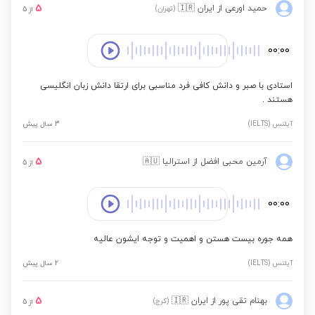
5
حمید اورعی
از ایران
🇮🇷
(تهران)
از
5
00:00
استادی با صبر و دانش کافی فرد مناسبی برای ارتقا دانش زبان انگلیسی
هستند .
آیلتس (IELTS)
3 سال پیش
5
آرمین محبی افضل
از استرالیا
🇦🇺
از
5
00:00
همه جوره بیست هستن و اهمیت و توجه ایشون عالیه
آیلتس (IELTS)
2 سال پیش
5
بهنام تقی پور
از ایران
🇮🇷
(کرج)
از
5