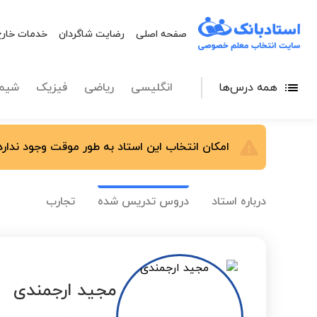
صفحه اصلی
رضایت شاگردان
خدمات خارج
همه درس‌ها
انگلیسی
ریاضی
فیزیک
شیم
امکان انتخاب این استاد به طور موقت وجود ندارد.
درباره استاد
دروس تدریس شده
تجارب
مجید ارجمندی