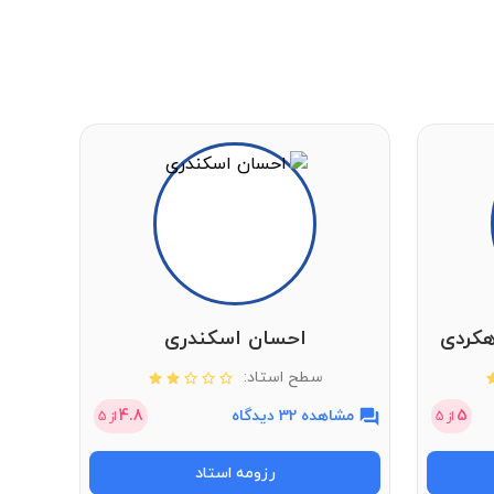
هکردی
احسان اسکندری
سطح استاد:
5
مشاهده 32 دیدگاه
4.8
مشاهد
از
5
از
5
رزومه استاد