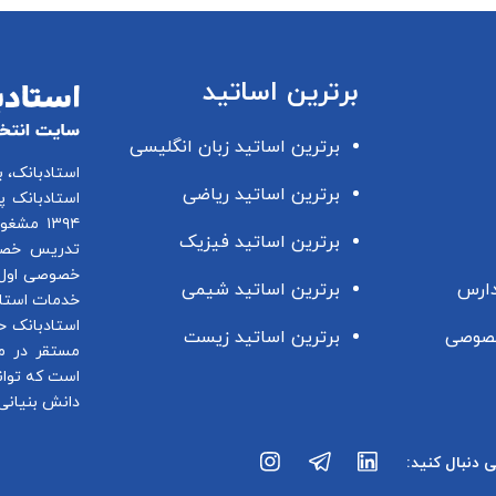
برترین اساتید
برترین اساتید زبان انگلیسی
استادبانک، 
برترین اساتید ریاضی
استادبانک پ
۱۳۹۴ مشغول فعالیت در این زمینه می باشد.
برترین اساتید فیزیک
تدریس خصو
خصوصی اول 
دارس
برترین اساتید شیمی
خدمات استاد
استادبانک ح
صوصی
برترین اساتید زیست
مستقر در م
است که توان
دانش بنیانی 
ی دنبال کنید: