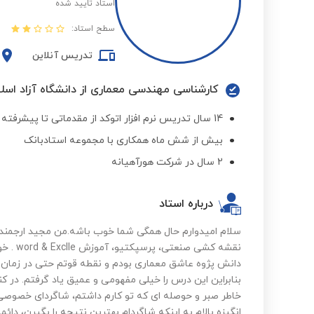
استاد تایید شده
سطح استاد:
تدریس آنلاین
کارشناسی مهندسی معماری از دانشگاه آزاد اسل
14 سال تدریس نرم افزار اتوکد از مقدماتی تا پیشرفته
بیش از شش ماه همکاری با مجموعه استادبانک
2 سال در شرکت هورآهیانه
درباره استاد
سلام امیدوارم حال همگی شما خوب باشه.من مجید ارجمن
نقشه کشی
دانش پژوه عاشق معماری بودم و نقطه قوتم حتی در زما
بنابراین این درس را خیلی مفهومی و عمیق یاد گرفتم. در 
خاطر صبر و حوصله ای که تو کارم داشتم، شاگردای خصوصی زی
انگیزه بالام به اینکه شاگردام بهترین نتیجه را بگیرن، دائم