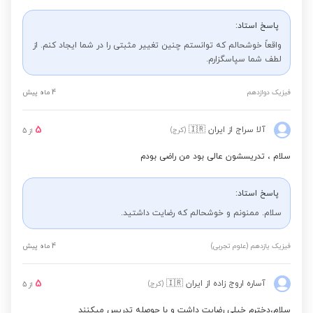
پاسخ استاد:
واقعاً خوشحالم که توانستم چنین تغییر مثبتی را در شما ایجاد کنم. از
لطف شما سپاسگزارم.
فیزیک دوازدهم
4 ماه پیش
5
آلا سراج
از ایران
🇮🇷
(کرج)
از
5
سلام ، تدریسشون عالی بود من راضی بودم
پاسخ استاد:
سلام. ممنونم و خوشحالم که رضایت داشتید.
فیزیک یازدهم (علوم تجربی)
4 ماه پیش
5
آساره اروج زاده
از ایران
🇮🇷
(کرج)
از
5
سلام،دخترم خیلی رضایت داشت و با حوصله تدریس میکنند