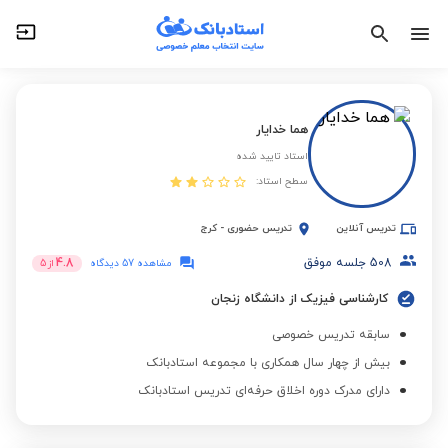
هما خدایار
استاد تایید شده
سطح استاد:
تدریس آنلاین
تدریس حضوری
-
کرج
508
جلسه موفق
4.8
مشاهده 57 دیدگاه
از
5
کارشناسی فیزیک از دانشگاه زنجان
سابقه تدریس خصوصی
بیش از چهار سال همکاری با مجموعه استادبانک
دارای مدرک دوره اخلاق حرفه‌ای تدریس استادبانک