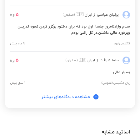
5
پرنیان عباسی
از ایران
🇮🇷
(اصفهان)
از
5
سلام وارادتامروز جلسه اول بود که برای دخترم برگزار کردن نحوه تدریس
وبرخورد عالی داشتن.در کل راضی بودم
انگلیسی نهم
9 ماه پیش
5
حلما شرافت
از ایران
🇮🇷
(اصفهان)
از
5
بسیار عالی
زبان انگلیسی (عمومی)
1 سال پیش
مشاهده دیدگاه‌های بیشتر
اساتید مشابه