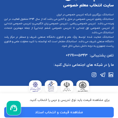
استادبانک، بزرگترین شبکه تدریس خصوصی در ایران
استادبانک پلتفرم
تدریس خصوصی در منزل و آنلاین
می باشد که از سال ۱۳۹۴ مشغول فعالیت در این
زمینه می باشد.
تدریس خصوصی ریاضی
،
تدریس خصوصی زبان انگلیسی
و
تدریس خصوصی ابتدایی
(از
تدریس خصوصی اول ابتدایی
تا
تدریس خصوصی ششم ابتدایی
) از جمله مهمترین خدمات
استادبانک می باشد.
استادبانک حمایت شده توسط پارک علم و فناوری دانشگاه صنعتی شریف و مستقر در مرکز رشد
دانشگاه صنعتی شریف می باشد. استادبانک مفتخر است که توانسته، با تایید معاونت علمی و فناوری
ریاست جمهوری به درجه دانش بنیانی نائل شود.
تلفن پشتیبانی:
02191005343
ما را در شبکه های اجتماعی دنبال کنید:
استادبانک در ستاد ساماندهی پایگاه‌های اینترنتی وزارت فرهنگ و ارشاد
برای مشاهده قیمت باید نوع تدریس و درس را انتخاب کنید.
جمهوری اسلامی ایران ثبت شده است.استادبانک تابع قوانین جمهوری
اسلامی ایران می‌باشد.کلیه حقوق این سایت متعلق به گروه استادبانک
مشاهده قیمت و انتخاب استاد
می‌باشد.