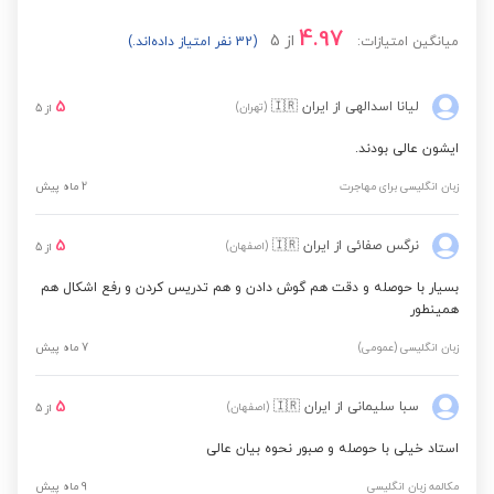
4.97
از
5
میانگین امتیازات:
(32 نفر امتیاز داده‌اند.)
5
لیانا اسدالهی
از ایران
🇮🇷
(تهران)
از
5
ایشون عالی بودند.
زبان انگلیسی برای مهاجرت
2 ماه پیش
5
نرگس صفائی
از ایران
🇮🇷
(اصفهان)
از
5
بسیار با حوصله و دقت هم گوش دادن و هم تدریس کردن و رفع اشکال هم
همینطور
زبان انگلیسی (عمومی)
7 ماه پیش
5
سبا سلیمانی
از ایران
🇮🇷
(اصفهان)
از
5
استاد خیلی با حوصله و صبور نحوه بیان عالی
مکالمه زبان انگلیسی
9 ماه پیش