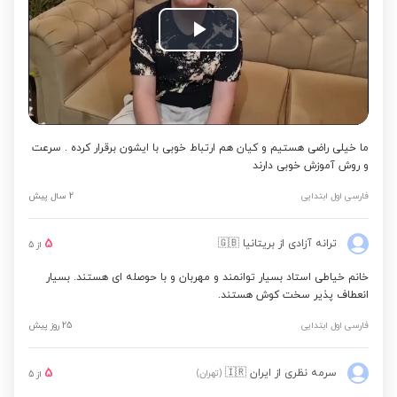
Play
Video
ما خیلی راضی هستیم و کیان هم ارتباط خوبی با ایشون برقرار کرده . سرعت
و روش آموزش خوبی دارند
فارسی اول ابتدایی
2 سال پیش
5
ترانه آزادی
از بریتانیا
🇬🇧
از
5
خانم خیاطی استاد بسیار توانمند و مهربان و با حوصله ای هستند. بسیار
انعطاف پذیر سخت کوش هستند.
فارسی اول ابتدایی
25 روز پیش
5
سرمه نظری
از ایران
🇮🇷
(تهران)
از
5