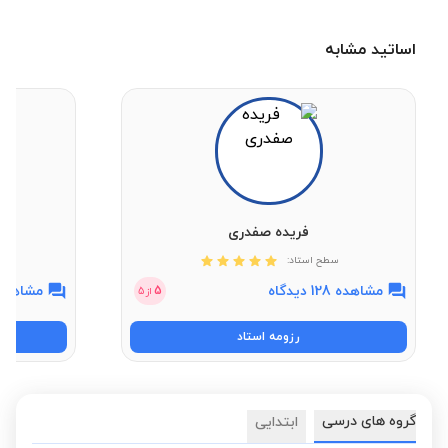
اساتید مشابه
فریده صفدری
سطح استاد:
مشاهده 128 دیدگاه
مشاهده 6 دیدگ
5
از
5
رزومه استاد
گروه های درسی
ابتدایی