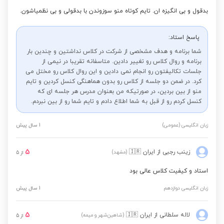
بدقول و بی انگیزه ان. تایم کوتاه منو سوزوندن با بدقولی و بی نظمیاشون.
پاسخ استاد:
شما برنامه و هدف مشخصی از شرکت در کلاس نداشتین و چندین بار
برنامه و روال کلاس رو تغییر دادین. متاسفانه تقریبا در نیمی از
جلسات تکالیفتون رو انجام نمی دادین و این روال کلاس رو مختل می
کرد. در ضمن دو جلسه از کلاس رو بدون هماهنگی کنسل کردین و تایم
منو از بین بردین، در صورتیکه من بعنوان مدرس هر جلسه ای که
کنسل کردم رو از قبل به شما اطلاع دادم و تایم شما رو از بین نبردم.
زبان انگلیسی (عمومی)
1 سال پیش
5
زینب رجبی
از ایران
🇮🇷
(مشهد)
از
5
استاد و کیفیت کلاس عالی بود
زبان انگلیسی دوازدهم
1 سال پیش
5
لاله سلطانی
از ایران
🇮🇷
(شاهین‌شهر و میمه)
از
5