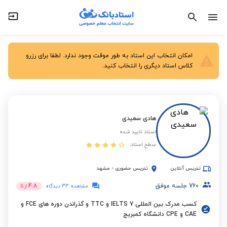
امکان انتخاب این استاد به طور موقت وجود ندارد. لطفا برای رزرو
کلاس استاد دیگری را انتخاب کنید.
هادی سعیدی
استاد تایید شده
سطح استاد:
تدریس آنلاین
تدریس حضوری
-
مشهد
760
جلسه موفق
4.8
مشاهده 33 دیدگاه
از
5
کسب مدرک بین المللی 7 IELTS و TTC و گذراندن دوره های FCE و
CAE و CPE دانشگاه کمبریج