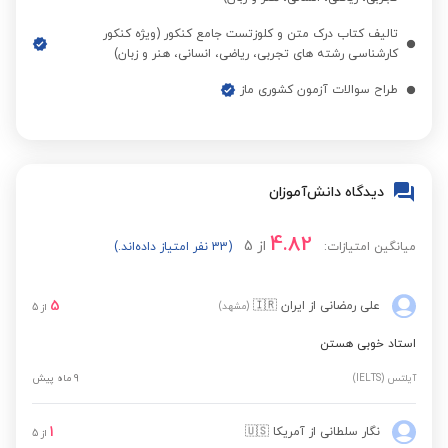
تالیف کتاب درک متن و کلوزتست جامع کنکور (ویژه کنکور
کارشناسی رشته های تجربی، ریاضی، انسانی، هنر و زبان)
طراح سوالات آزمون کشوری ماز
دیدگاه دانش‌آموزان
4.82
از
5
میانگین امتیازات:
(33 نفر امتیاز داده‌اند.)
5
علی رمضانی
از ایران
🇮🇷
(مشهد)
از
5
استاد خوبی هستن
آیلتس (IELTS)
9 ماه پیش
1
نگار سلطانی
از آمریکا
🇺🇸
از
5