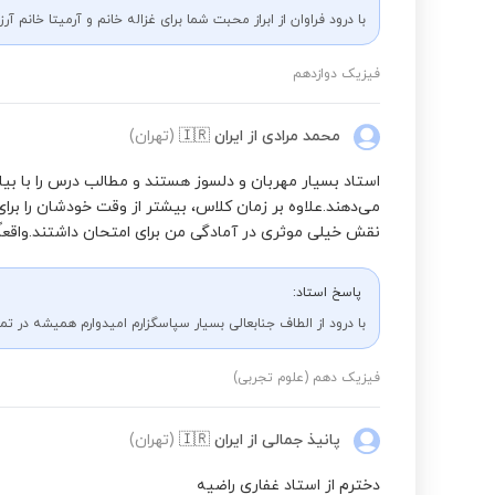
با درود فراوان از ابراز محبت شما برای غزاله خانم و آرمیتا خانم آرز
فیزیک دوازدهم
محمد مرادی
از ایران
🇮🇷
(تهران)
استاد بسیار مهربان و دلسوز هستند و مطالب درس را با ب
می‌دهند.علاوه بر زمان کلاس، بیشتر از وقت خودشان را بر
نقش خیلی موثری در آمادگی من برای امتحان داشتند.واقعاً
پاسخ استاد:
با درود از الطاف جنابعالی بسیار سپاسگزارم امیدوارم همیشه در ت
فیزیک دهم (علوم تجربی)
پانیذ جمالی
از ایران
🇮🇷
(تهران)
دخترم از استاد غفاری راضیه