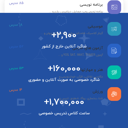
85
مدرس
برنامه نویسی
برنامه نویسی وب، موبایل، دیتابیس، بازی و ...
18
مدرس
موسیقی
+2,900
گیتار کلاسیک، فلامنکو، پیانو، سه تار، تار، ویولن و ...
شاگرد آنلاین خارج از کشور
52
مدرس
آزمون های خارجی
آزمون YOS، SAT، IMAT، TOMER و ...
+160,000
53
مدرس
هنر و مهارتها
عکاسی، نقاشی، قرآن، خوشنویسی و ...
شاگرد خصوصی به صورت آنلاین و حضوری
14
مدرس
ورزش
+1,700,000
شنا، بدنسازی، یوگا، شطرنج، تنیس و ...
ساعت کلاس تدریس خصوصی