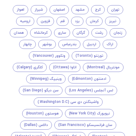
تهران
کرج
مشهد
اصفهان
شیراز
اهواز
تبریز
کرمان
یزد
قم
قزوین
ارومیه
زنجان
رشت
گرگان
ساری
کرمانشاه
همدان
اراک
اردبیل
بندرعباس
بوشهر
چابهار
تورنتو (Toronto)
ونکوور (Vancouver)
مونتريال (Montreal)
اتاوا (Ottawa)
کلگری (Calgary)
ادمنتون (Edmonton)
وینیپگ (Winnipeg)
لس آنجلس (Los Angeles)
سن دیگو (San Diego)
واشینگتن دی سی (Washington D.C.)
نیویورک (New York City)
هوستون (Houston)
سان فرانسیسکو (San Francisco)
دالاس (Dallas)