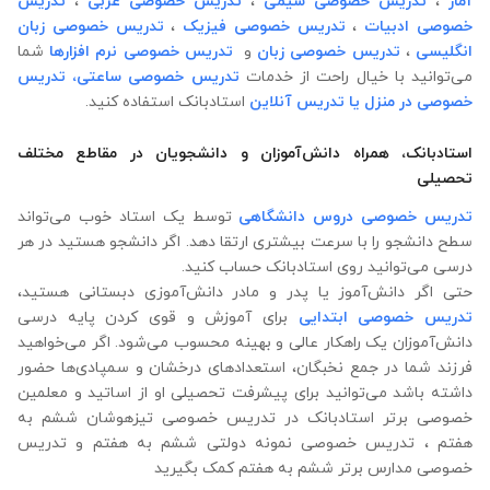
آمار
،
تدریس خصوصی شیمی
،
تدریس خصوصی عربی
،
تدریس
خصوصی ادبیات
،
تدریس خصوصی فیزیک
،
تدریس خصوصی زبان
انگلیسی
،
تدریس خصوصی زبان
و
تدریس خصوصی نرم افزارها
شما
می‌توانید با خیال راحت از خدمات
تدریس خصوصی ساعتی،
تدریس
خصوصی در منزل
یا تدریس آنلاین
استادبانک استفاده کنید.
استادبانک، همراه دانش‌آموزان و دانشجویان در مقاطع مختلف
تحصیلی
تدریس خصوصی دروس دانشگاهی
توسط یک استاد خوب می‌تواند
سطح دانشجو را با سرعت بیشتری ارتقا دهد. اگر دانشجو هستید در هر
درسی می‌توانید روی استادبانک حساب کنید.
حتی اگر دانش‌آموز یا پدر و مادر دانش‌آموزی دبستانی هستید،
تدریس خصوصی ابتدایی
برای آموزش و قوی کردن پایه درسی
دانش‌آموزان یک راهکار عالی و بهینه محسوب می‌شود. اگر می‌خواهید
فرزند شما در جمع نخبگان، استعدادهای درخشان و سمپادی‌ها حضور
داشته باشد می‌توانید برای پیشرفت تحصیلی او از اساتید و معلمین
خصوصی برتر استادبانک در تدریس خصوصی تیزهوشان ششم به
هفتم ، تدریس خصوصی نمونه دولتی ششم به هفتم و تدریس
خصوصی مدارس برتر ششم به هفتم کمک بگیرید