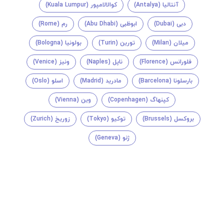
آنتالیا (Antalya)
کوالالامپور (Kuala Lumpur)
دبی (Dubai)
ابوظبی (Abu Dhabi)
رم (Rome)
میلان (Milan)
تورین (Turin)
بولونیا (Bologna)
فلورانس (Florence)
ناپل (Naples)
ونیز (Venice)
بارسلونا (Barcelona)
مادرید (Madrid)
اسلو (Oslo)
کپنهاگ (Copenhagen)
وین (Vienna)
بروکسل (Brussels)
توکیو (Tokyo)
زوریخ (Zurich)
ژنو (Geneva)