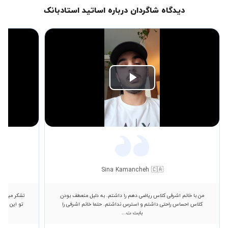
دیدگاه شاگردان درباره اساتید استادبانک
Play
Video
Sina Kamancheh 🇨🇦
من با خانم اشرفی کلاس ریاضی دهم را داشتم. به دلیل منعطف بودن
تشکر میکنم 
کلاس احساس راحتی داشتم و استرس نداشتم. حتما خانم اشرفی را
تو 
بابت ت...