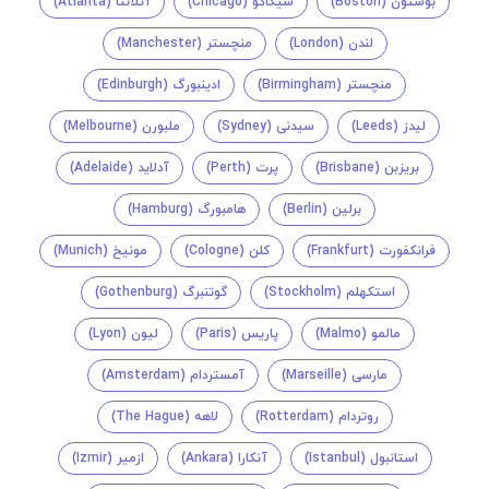
بوستون (Boston)
شیکاگو (Chicago)
آتلانتا (Atlanta)
لندن (London)
منچستر (Manchester)
منچستر (Birmingham)
ادینبورگ (Edinburgh)
لیدز (Leeds)
سیدنی (Sydney)
ملبورن (Melbourne)
بریزبن (Brisbane)
پرت (Perth)
آدلاید (Adelaide)
برلین (Berlin)
هامبورگ (Hamburg)
فرانکفورت (Frankfurt)
کلن (Cologne)
مونیخ (Munich)
استکهلم (Stockholm)
گوتنبرگ (Gothenburg)
مالمو (Malmo)
پاریس (Paris)
لیون (Lyon)
مارسی (Marseille)
آمستردام (Amsterdam)
روتردام (Rotterdam)
لاهه (The Hague)
استانبول (Istanbul)
آنکارا (Ankara)
ازمیر (Izmir)