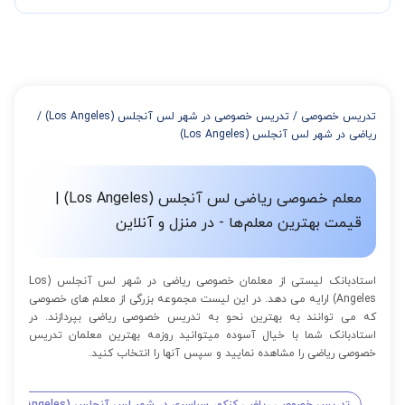
چند جلسه کلاس نیاز هست.
در صورتی که تمایل داشته باشید بیشتر از 3 جلسه کلاس داشته باشید
میتوانید با خرید بسته قبل از برگزاری جلسات از تخفیفات مجموعه
استفاده کنید که این تخفیف به اینصورت است:
از 4 تا 7 جلسه: 3% تخفیف
از 8 تا 11 جلسه: 5% تخفیف
تدریس خصوصی
/
تدریس خصوصی در شهر لس آنجلس (Los Angeles)
/
از 12 تا 15 جلسه: 7% تخفیف
ریاضی در شهر لس آنجلس (Los Angeles)
از 16 تا 100 جلسه: 9% تخفیف
معلم خصوصی ریاضی لس آنجلس (Los Angeles) |
قیمت بهترین معلم‌ها - در منزل و آنلاین
استادبانک لیستی از معلمان خصوصی ریاضی در شهر لس آنجلس (Los
Angeles) ارایه می دهد. در این لیست مجموعه بزرگی از معلم های خصوصی
که می توانند به بهترین نحو به تدریس خصوصی ریاضی بپردازند. در
استادبانک شما با خیال آسوده میتوانید روزمه بهترین معلمان تدریس
خصوصی ریاضی را مشاهده نمایید و سپس آنها را انتخاب کنید.
تدریس خصوصی ریاضی کنکور سراسری در شهر لس آنجلس (Los Angeles)