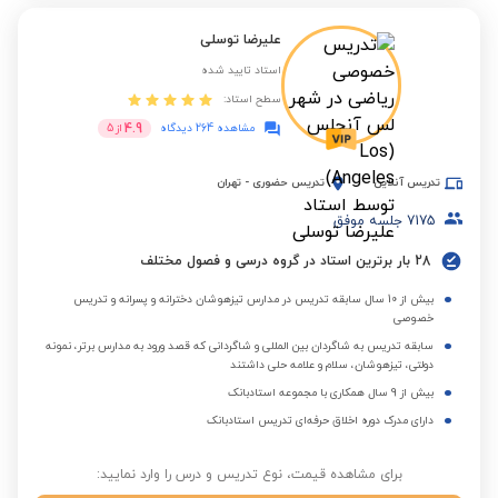
علیرضا توسلی
استاد تایید شده
سطح استاد:
4.9
مشاهده 264 دیدگاه
از
5
تدریس آنلاین
تدریس حضوری
-
تهران
7175
جلسه موفق
28 بار برترین استاد در گروه درسی و فصول مختلف
بیش از 10 سال سابقه تدریس در مدارس تیزهوشان دخترانه و پسرانه و تدریس
خصوصی
سابقه تدریس به شاگردان بین المللی و شاگردانی که قصد ورود به مدارس برتر، نمونه
دولتی، تیزهوشان، سلام و علامه حلی داشتند
بیش از 9 سال همکاری با مجموعه استادبانک
دارای مدرک دوره اخلاق حرفه‌ای تدریس استادبانک
برای مشاهده قیمت، نوع تدریس و درس را وارد نمایید: