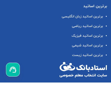
برترین اساتید
برترین اساتید زبان انگلیسی
برترین اساتید ریاضی
برترین اساتید فیزیک
برترین اساتید شیمی
برترین اساتید زیست
استادبانک، بزرگترین شبکه تدریس خصوصی در ایران
استادبانک پلتفرم
تدریس خصوصی در منزل و آنلاین
می باشد که از سال ۱۳۹۴ مشغول فعالیت در این
زمینه می باشد.
تدریس خصوصی ریاضی
،
تدریس خصوصی زبان انگلیسی
و
تدریس خصوصی ابتدایی
(از
تدریس خصوصی اول ابتدایی
تا
تدریس خصوصی ششم ابتدایی
) از جمله مهمترین خدمات
استادبانک می باشد.
استادبانک حمایت شده توسط پارک علم و فناوری دانشگاه صنعتی شریف و مستقر در مرکز رشد
دانشگاه صنعتی شریف می باشد. استادبانک مفتخر است که توانسته، با تایید معاونت علمی و فناوری