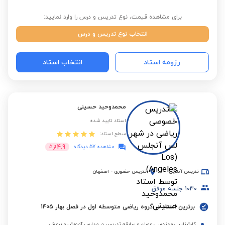
برای مشاهده قیمت، نوع تدریس و درس را وارد نمایید:
انتخاب نوع تدریس و درس
رزومه استاد
انتخاب استاد
محمدوحید حسینی‌
استاد تایید شده
سطح استاد:
4.9
مشاهده 57 دیدگاه
از
5
تدریس آنلاین
تدریس حضوری
-
اصفهان
1030
جلسه موفق
برترین استاد در گروه ریاضی متوسطه اول در فصل بهار 1405
کارشناسی مهندسی عمران و سابقه تدریس در مدارس آموزش و پرورش