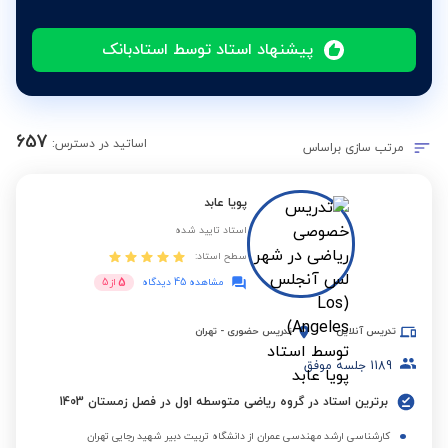
پیشنهاد استاد توسط استادبانک
657
اساتید در دسترس:
مرتب سازی براساس
پویا عابد
استاد تایید شده
سطح استاد:
5
مشاهده 45 دیدگاه
از
5
تدریس آنلاین
تدریس حضوری
-
تهران
1189
جلسه موفق
برترین استاد در گروه ریاضی متوسطه اول در فصل زمستان 1403
کارشناسی ارشد مهندسی عمران از دانشگاه تربیت دبیر شهید رجایی تهران