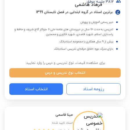
3812
جلسه موفق
برترین استاد در گروه ابتدایی در فصل تابستان 1399
دبیر رسمی آموزش و پرورش
تدریس به مدت 16 سال در دبیرستان های علامه حلی 6 ،جوکار گاج،شریف و حافظ و
پاسداران اسلام، شهید قاصدی، شهید فکوری و محسنین
بیش از 9 سال همکاری با مجموعه استادبانک
دارای مدرک دوره اخلاق حرفه‌ای تدریس استادبانک
برای مشاهده قیمت، نوع تدریس و درس را وارد نمایید:
انتخاب نوع تدریس و درس
رزومه استاد
انتخاب استاد
مینا قاسمی
استاد تایید شده