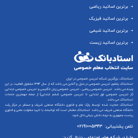
برترین اساتید ریاضی
برترین اساتید فیزیک
برترین اساتید شیمی
برترین اساتید زیست
استادبانک، بزرگترین شبکه تدریس خصوصی در ایران
استادبانک پلتفرم
تدریس خصوصی در منزل و آنلاین
می باشد که از سال ۱۳۹۴ مشغول فعالیت در این
زمینه می باشد.
تدریس خصوصی ریاضی
،
تدریس خصوصی زبان انگلیسی
و
تدریس خصوصی ابتدایی
(از
تدریس خصوصی اول ابتدایی
تا
تدریس خصوصی ششم ابتدایی
) از جمله مهمترین خدمات
استادبانک می باشد.
استادبانک حمایت شده توسط پارک علم و فناوری دانشگاه صنعتی شریف و مستقر در مرکز رشد
دانشگاه صنعتی شریف می باشد. استادبانک مفتخر است که توانسته، با تایید معاونت علمی و فناوری
ریاست جمهوری به درجه دانش بنیانی نائل شود.
تلفن پشتیبانی:
02191005343
ما را در شبکه های اجتماعی دنبال کنید: