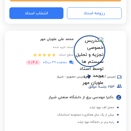
رزومه استاد
انتخاب استاد
محمد علی علویان مهر
استاد تایید شده
سطح استاد:
4.8
مشاهده 37 دیدگاه
از
5
تدریس آنلاین
تدریس حضوری
-
شیراز
253
جلسه موفق
دکترا مهندسی برق از دانشگاه صنعتی شیراز
معدل الف دوره ارشد
بیش از یک سال همکاری با مجموعه استادبانک
رتبه برتر در دانشگاه دوره ارشد