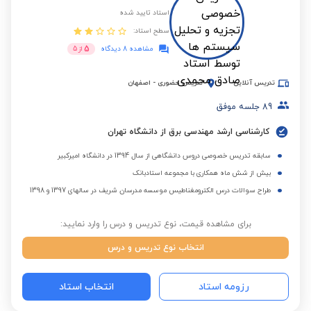
استاد تایید شده
سطح استاد:
5
مشاهده 8 دیدگاه
از
5
تدریس آنلاین
تدریس حضوری
-
اصفهان
89
جلسه موفق
کارشناسی ارشد مهندسی برق از دانشگاه تهران
سابقه تدریس خصوصی دروس دانشگاهی از سال 1394 در دانشگاه امیرکبیر
بیش از شش ماه همکاری با مجموعه استادبانک
طراح سوالات درس الکترومغناطیس موسسه مدرسان شریف در سالهای 1397 و 1398
برای مشاهده قیمت، نوع تدریس و درس را وارد نمایید:
انتخاب نوع تدریس و درس
رزومه استاد
انتخاب استاد