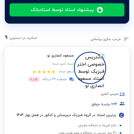
پیشنهاد استاد توسط استادبانک
9
اساتید در دسترس:
مرتب سازی براساس
مسعود انصاری نو
استاد تایید شده
سطح استاد:
5
مشاهده 34 دیدگاه
از
5
تدریس آنلاین
624
جلسه موفق
برترین استاد در گروه فیزیک دبیرستان و کنکور در فصل بهار 1404
دکترا فیزیک از دانشگاه مازندران
30 سال تدریس در دانشگاه و عضو هیات علمی