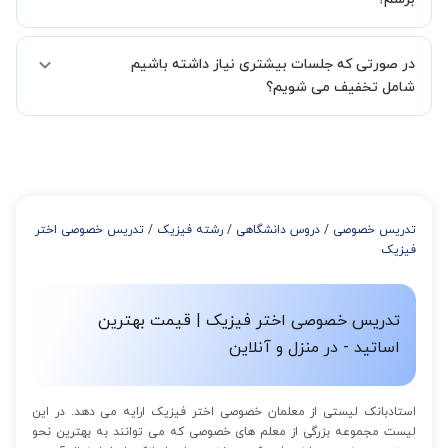
لازم جهت تکمیل درخواست شما را انجام میدهند.
همچنین میتوانید درخواست خود را از طریق تماس مستقیم با شماره
البته تعداد جلسات دست خود شما است ولی اگر تمایل داشته باشید که
02191005343 نیز ثبت کنید.
در صورتی که جلسات بیشتری نیاز داشته باشیم
مدرس مشخص کند ابتدا باید جلسه اول کلاس درس شما با مدرس برگزار
شود تا با توجه به سطح شما و خواسته شما مدرس اعلام کنند که تقریبا
شامل تخفیف می شویم؟
چند جلسه کلاس نیاز هست.
در صورتی که تمایل داشته باشید بیشتر از 3 جلسه کلاس داشته باشید
میتوانید با خرید بسته قبل از برگزاری جلسات از تخفیفات مجموعه
استفاده کنید که این تخفیف به اینصورت است:
از 4 تا 7 جلسه: 3% تخفیف
از 8 تا 11 جلسه: 5% تخفیف
تدریس خصوصی
/
دروس دانشگاهی
/
رشته فیزیک
/
تدریس خصوصی اختر
از 12 تا 15 جلسه: 7% تخفیف
فیزیک
از 16 تا 100 جلسه: 9% تخفیف
تدریس خصوصی اختر فیزیک | قیمت بهترین
اساتید - در منزل و آنلاین
استادبانک لیستی از معلمان خصوصی اختر فیزیک ارایه می دهد. در این
لیست مجموعه بزرگی از معلم های خصوصی که می توانند به بهترین نحو