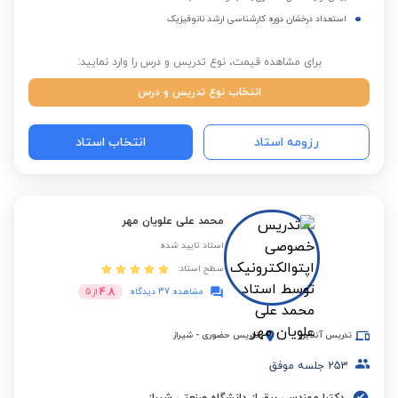
استعداد درخشان دوره کارشناسی ارشد نانوفیزیک
برای مشاهده قیمت، نوع تدریس و درس را وارد نمایید:
انتخاب نوع تدریس و درس
رزومه استاد
انتخاب استاد
محمد علی علویان مهر
استاد تایید شده
سطح استاد:
4.8
مشاهده 37 دیدگاه
از
5
تدریس آنلاین
تدریس حضوری
-
شیراز
253
جلسه موفق