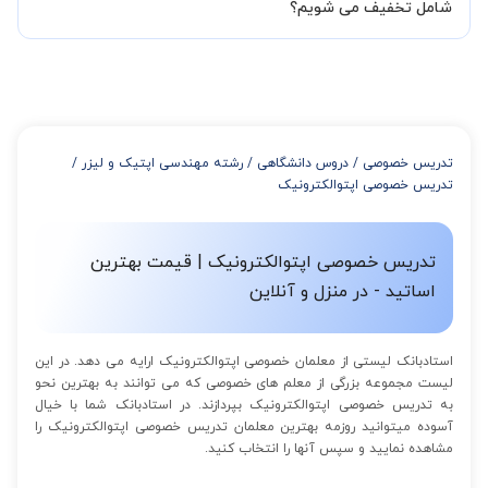
شود تا با توجه به سطح شما و خواسته شما مدرس اعلام کنند که تقریبا
شامل تخفیف می شویم؟
چند جلسه کلاس نیاز هست.
در صورتی که تمایل داشته باشید بیشتر از 3 جلسه کلاس داشته باشید
میتوانید با خرید بسته قبل از برگزاری جلسات از تخفیفات مجموعه
استفاده کنید که این تخفیف به اینصورت است:
از 4 تا 7 جلسه: 3% تخفیف
از 8 تا 11 جلسه: 5% تخفیف
تدریس خصوصی
/
دروس دانشگاهی
/
رشته مهندسی اپتیک و لیزر
/
از 12 تا 15 جلسه: 7% تخفیف
تدریس خصوصی اپتوالکترونیک
از 16 تا 100 جلسه: 9% تخفیف
تدریس خصوصی اپتوالکترونیک | قیمت بهترین
اساتید - در منزل و آنلاین
استادبانک لیستی از معلمان خصوصی اپتوالکترونیک ارایه می دهد. در این
لیست مجموعه بزرگی از معلم های خصوصی که می توانند به بهترین نحو
به تدریس خصوصی اپتوالکترونیک بپردازند. در استادبانک شما با خیال
آسوده میتوانید روزمه بهترین معلمان تدریس خصوصی اپتوالکترونیک را
مشاهده نمایید و سپس آنها را انتخاب کنید.