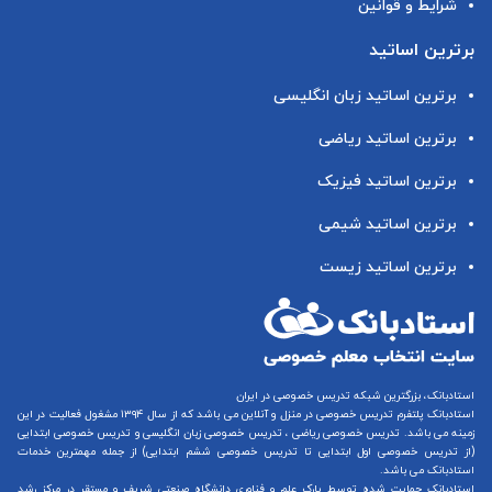
شرایط و قوانین
برترین اساتید
برترین اساتید زبان انگلیسی
برترین اساتید ریاضی
برترین اساتید فیزیک
برترین اساتید شیمی
برترین اساتید زیست
استادبانک، بزرگترین شبکه تدریس خصوصی در ایران
استادبانک پلتفرم
تدریس خصوصی در منزل و آنلاین
می باشد که از سال ۱۳۹۴ مشغول فعالیت در این
زمینه می باشد.
تدریس خصوصی ریاضی
،
تدریس خصوصی زبان انگلیسی
و
تدریس خصوصی ابتدایی
(از
تدریس خصوصی اول ابتدایی
تا
تدریس خصوصی ششم ابتدایی
) از جمله مهمترین خدمات
استادبانک می باشد.
استادبانک حمایت شده توسط پارک علم و فناوری دانشگاه صنعتی شریف و مستقر در مرکز رشد