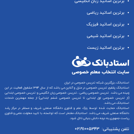
برترین اساتید زبان انگلیسی
برترین اساتید ریاضی
برترین اساتید فیزیک
برترین اساتید شیمی
برترین اساتید زیست
استادبانک، بزرگترین شبکه تدریس خصوصی در ایران
استادبانک پلتفرم
تدریس خصوصی در منزل و آنلاین
می باشد که از سال ۱۳۹۴ مشغول فعالیت در این
زمینه می باشد.
تدریس خصوصی ریاضی
،
تدریس خصوصی زبان انگلیسی
و
تدریس خصوصی ابتدایی
(از
تدریس خصوصی اول ابتدایی
تا
تدریس خصوصی ششم ابتدایی
) از جمله مهمترین خدمات
استادبانک می باشد.
استادبانک حمایت شده توسط پارک علم و فناوری دانشگاه صنعتی شریف و مستقر در مرکز رشد
دانشگاه صنعتی شریف می باشد. استادبانک مفتخر است که توانسته، با تایید معاونت علمی و فناوری
ریاست جمهوری به درجه دانش بنیانی نائل شود.
تلفن پشتیبانی:
02191005343