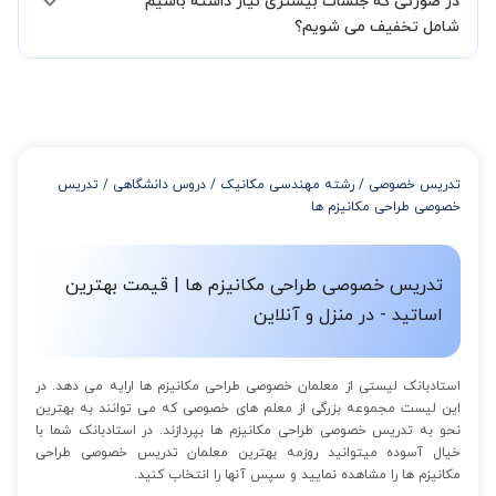
در صورتی که جلسات بیشتری نیاز داشته باشیم
مدرس مشخص کند ابتدا باید جلسه اول کلاس درس شما با مدرس برگزار
شود تا با توجه به سطح شما و خواسته شما مدرس اعلام کنند که تقریبا
شامل تخفیف می شویم؟
چند جلسه کلاس نیاز هست.
در صورتی که تمایل داشته باشید بیشتر از 3 جلسه کلاس داشته باشید
میتوانید با خرید بسته قبل از برگزاری جلسات از تخفیفات مجموعه
استفاده کنید که این تخفیف به اینصورت است:
از 4 تا 7 جلسه: 3% تخفیف
از 8 تا 11 جلسه: 5% تخفیف
تدریس خصوصی
/
رشته مهندسی مکانیک
/
دروس دانشگاهی
/
تدریس
از 12 تا 15 جلسه: 7% تخفیف
خصوصی طراحی مکانیزم ها
از 16 تا 100 جلسه: 9% تخفیف
تدریس خصوصی طراحی مکانیزم ها | قیمت بهترین
اساتید - در منزل و آنلاین
استادبانک لیستی از معلمان خصوصی طراحی مکانیزم ها ارایه می دهد. در
این لیست مجموعه بزرگی از معلم های خصوصی که می توانند به بهترین
نحو به تدریس خصوصی طراحی مکانیزم ها بپردازند. در استادبانک شما با
خیال آسوده میتوانید روزمه بهترین معلمان تدریس خصوصی طراحی
مکانیزم ها را مشاهده نمایید و سپس آنها را انتخاب کنید.