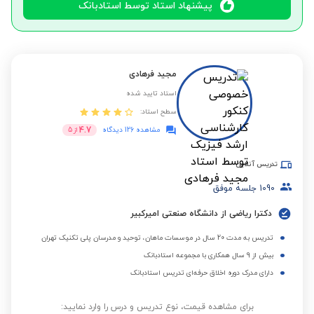
پیشنهاد استاد توسط استادبانک
مجید فرهادی
استاد تایید شده
سطح استاد:
4.7
مشاهده 126 دیدگاه
از
5
تدریس آنلاین
1090
جلسه موفق
دکترا ریاضی از دانشگاه صنعتی امیرکبیر
تدریس به مدت 20 سال در موسسات ماهان، توحید و مدرسان پلی تکنیک تهران
بیش از 9 سال همکاری با مجموعه استادبانک
دارای مدرک دوره اخلاق حرفه‌ای تدریس استادبانک
برای مشاهده قیمت، نوع تدریس و درس را وارد نمایید: