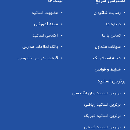
دسترسی سریع
لینک‌ها
رضایت شاگردان
عضویت اساتید
درباره ما
مجله آموزشی
تماس با ما
آکادمی اساتید
سوالات متداول
بانک اطلاعات مدارس
مجله استادبانک
قیمت تدریس خصوصی
شرایط و قوانین
برترین اساتید
برترین اساتید زبان انگلیسی
برترین اساتید ریاضی
برترین اساتید فیزیک
برترین اساتید شیمی