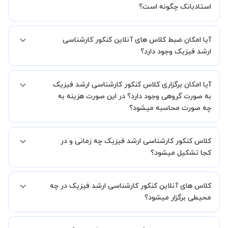
استادبانک چگونه است؟
اگر تاکنون تجربه برگزاری کلاس آنلاین نداشته اید این اطمینان خاطر را به
آیا امکان ضبط کلاس های آنلاین کنکور کارشناسی
شما میدهیم که استاد شما پیش از جلسه تمامی موارد لازم برای برگزاری
یک کلاس آنلاین با کیفیت و مفید را به شما توضیح خواهند داد.
ارشد فیزیک وجود دارد؟
بله، فقط این موضوع را بایستی قبل از برگزاری کلاس با استاد هماهنگ
آیا امکان برگزاری کلاس کنکور کارشناسی ارشد فیزیک
کنید.
به صورت گروهی وجود دارد؟ در این صورت هزینه به
چه صورت محاسبه میشود؟
به صورت پیش فرض کلاس های کنکور کارشناسی ارشد فیزیک خصوصی
کلاس کنکور کارشناسی ارشد فیزیک چه زمانی و در
هستند اما در صورتیکه مایل هستید کلاس ها را در کنار دوستان و یا
آشنایان خود به صورت گروهی برگزار کنید، این امکان وجود دارد. در این
کجا تشکیل میشود؟
حالت، به ازای هر یک نفری که به کلاس اضافه میشود، 20 درصد به هزینه
ی کل جلسه اضافه خواهد شد.
زمان برگزاری کلاس های کنکور کارشناسی ارشد فیزیک به صورت توافقی بین
کلاس های آنلاین کنکور کارشناسی ارشد فیزیک در چه
شما و استاد تعیین خواهد شد.
همچنین کلاس های خصوصی به طور کلی در منزل شاگرد برگزار میشود. در
محیطی برگزار میشود؟
صورتی که چنین امکانی برای شما مقدور نیست، می توانید جهت برگزاری
کلاس در یک مکان عمومی مانند کتابخانه با استاد خود هماهنگی لازم را
کلاس ها در دو محیط اسکای روم و یا ادوبی کانکت برگزار میشود.
انجام دهید.