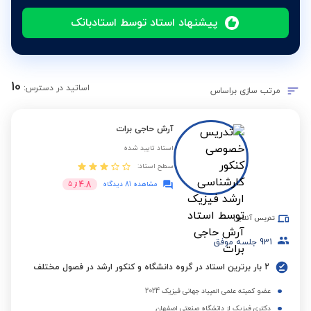
پیشنهاد استاد توسط استادبانک
10
اساتید در دسترس:
مرتب سازی براساس
آرش حاجی برات
استاد تایید شده
سطح استاد:
4.8
مشاهده 81 دیدگاه
از
5
تدریس آنلاین
931
جلسه موفق
2 بار برترین استاد در گروه دانشگاه و کنکور ارشد در فصول مختلف
عضو کمیته علمی المپیاد جهانی فیزیک 2024
دکتری فیزیک از دانشگاه صنعتی اصفهان