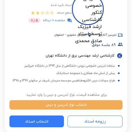
استاد تایید شده
سطح استاد:
5
مشاهده 8 دیدگاه
از
5
تدریس آنلاین
تدریس حضوری
-
اصفهان
89
جلسه موفق
کارشناسی ارشد مهندسی برق از دانشگاه تهران
سابقه تدریس خصوصی دروس دانشگاهی از سال 1394 در دانشگاه امیرکبیر
بیش از شش ماه همکاری با مجموعه استادبانک
طراح سوالات درس الکترومغناطیس موسسه مدرسان شریف در سالهای 1397 و 1398
برای مشاهده قیمت، نوع تدریس و درس را وارد نمایید:
انتخاب نوع تدریس و درس
رزومه استاد
انتخاب استاد