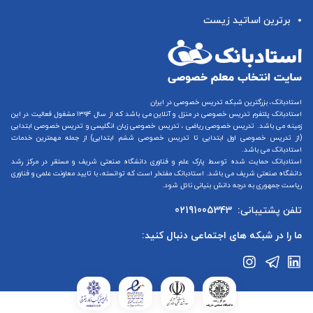
برترین اساتید زیست
استادبانک، بزرگترین شبکه تدریس خصوصی در ایران
استادبانک پلتفرم
تدریس خصوصی در منزل و آنلاین
می باشد که از سال ۱۳۹۴ مشغول فعالیت در این
زمینه می باشد.
تدریس خصوصی ریاضی
،
تدریس خصوصی زبان انگلیسی
و
تدریس خصوصی ابتدایی
(از
تدریس خصوصی اول ابتدایی
تا
تدریس خصوصی ششم ابتدایی
) از جمله مهمترین خدمات
استادبانک می باشد.
استادبانک حمایت شده توسط پارک علم و فناوری دانشگاه صنعتی شریف و مستقر در مرکز رشد
دانشگاه صنعتی شریف می باشد. استادبانک مفتخر است که توانسته، با تایید معاونت علمی و فناوری
ریاست جمهوری به درجه دانش بنیانی نائل شود.
تلفن پشتیبانی:
02191005343
ما را در شبکه های اجتماعی دنبال کنید: