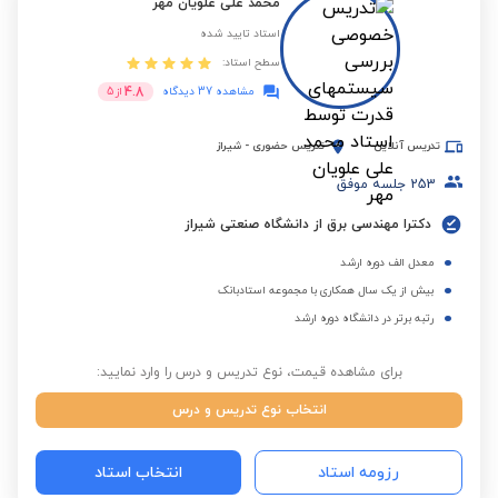
محمد علی علویان مهر
استاد تایید شده
سطح استاد:
4.8
مشاهده 37 دیدگاه
از
5
تدریس آنلاین
تدریس حضوری
-
شیراز
253
جلسه موفق
دکترا مهندسی برق از دانشگاه صنعتی شیراز
معدل الف دوره ارشد
بیش از یک سال همکاری با مجموعه استادبانک
رتبه برتر در دانشگاه دوره ارشد
برای مشاهده قیمت، نوع تدریس و درس را وارد نمایید:
انتخاب نوع تدریس و درس
رزومه استاد
انتخاب استاد