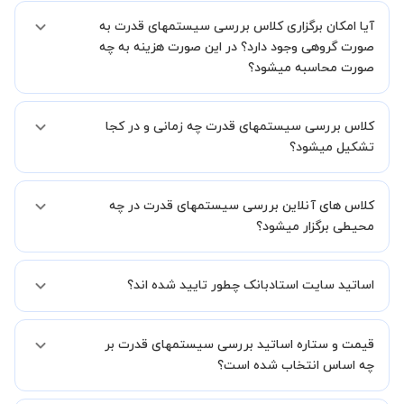
بله، فقط این موضوع را بایستی قبل از برگزاری کلاس با استاد هماهنگ
آیا امکان برگزاری کلاس بررسی سیستمهای قدرت به
کنید.
صورت گروهی وجود دارد؟ در این صورت هزینه به چه
صورت محاسبه میشود؟
به صورت پیش فرض کلاس های بررسی سیستمهای قدرت خصوصی هستند
کلاس بررسی سیستمهای قدرت چه زمانی و در کجا
اما در صورتیکه مایل هستید کلاس ها را در کنار دوستان و یا آشنایان خود
به صورت گروهی برگزار کنید، این امکان وجود دارد. در این حالت، به ازای هر
تشکیل میشود؟
یک نفری که به کلاس اضافه میشود، 20 درصد به هزینه ی کل جلسه
اضافه خواهد شد.
زمان برگزاری کلاس های بررسی سیستمهای قدرت به صورت توافقی بین
کلاس های آنلاین بررسی سیستمهای قدرت در چه
شما و استاد تعیین خواهد شد.
همچنین کلاس های خصوصی به طور کلی در منزل شاگرد برگزار میشود. در
محیطی برگزار میشود؟
صورتی که چنین امکانی برای شما مقدور نیست، می توانید جهت برگزاری
کلاس در یک مکان عمومی مانند کتابخانه با استاد خود هماهنگی لازم را
کلاس ها در دو محیط اسکای روم و یا ادوبی کانکت برگزار میشود.
انجام دهید.
اساتید سایت استادبانک چطور تایید شده اند؟
در ابتدا تیم داوری استادبانک نمونه تدریس تمامی اساتید را بررسی میکند.
قیمت و ستاره اساتید بررسی سیستمهای قدرت بر
در صورت رضایت از شیوه تدریس، استاد مجوز فعالیت در استادبانک را
دریافت میکند.
چه اساس انتخاب شده است؟
در ادامه تیم پشتیبانی استادبانک پس از هر جلسه، عملکرد استاد را بر
اساس رضایت شاگرد بررسی میکند.