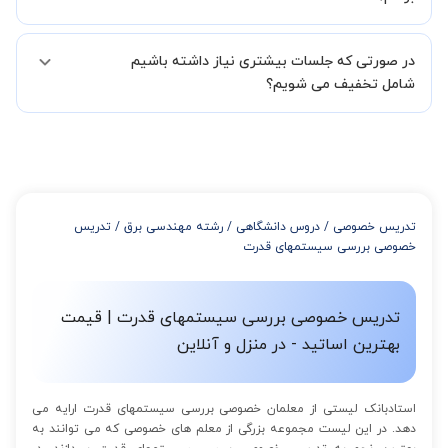
لازم جهت تکمیل درخواست شما را انجام میدهند.
همچنین میتوانید درخواست خود را از طریق تماس مستقیم با شماره
البته تعداد جلسات دست خود شما است ولی اگر تمایل داشته باشید که
02191005343 نیز ثبت کنید.
در صورتی که جلسات بیشتری نیاز داشته باشیم
مدرس مشخص کند ابتدا باید جلسه اول کلاس درس شما با مدرس برگزار
شود تا با توجه به سطح شما و خواسته شما مدرس اعلام کنند که تقریبا
شامل تخفیف می شویم؟
چند جلسه کلاس نیاز هست.
در صورتی که تمایل داشته باشید بیشتر از 3 جلسه کلاس داشته باشید
میتوانید با خرید بسته قبل از برگزاری جلسات از تخفیفات مجموعه
استفاده کنید که این تخفیف به اینصورت است:
از 4 تا 7 جلسه: 3% تخفیف
از 8 تا 11 جلسه: 5% تخفیف
تدریس خصوصی
/
دروس دانشگاهی
/
رشته مهندسی برق
/
تدریس
از 12 تا 15 جلسه: 7% تخفیف
خصوصی بررسی سیستمهای قدرت
از 16 تا 100 جلسه: 9% تخفیف
تدریس خصوصی بررسی سیستمهای قدرت | قیمت
بهترین اساتید - در منزل و آنلاین
استادبانک لیستی از معلمان خصوصی بررسی سیستمهای قدرت ارایه می
دهد. در این لیست مجموعه بزرگی از معلم های خصوصی که می توانند به