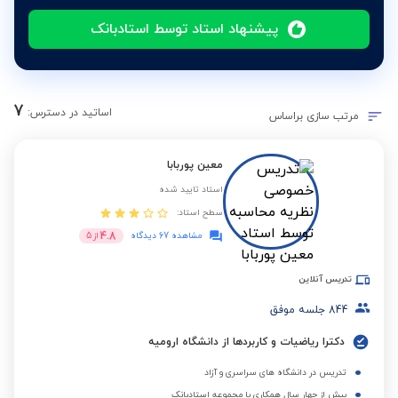
پیشنهاد استاد توسط استادبانک
7
اساتید در دسترس:
مرتب سازی براساس
معین پوربابا
استاد تایید شده
سطح استاد:
4.8
مشاهده 67 دیدگاه
از
5
تدریس آنلاین
844
جلسه موفق
دکترا ریاضیات و کاربردها از دانشگاه ارومیه
تدریس در دانشگاه های سراسری و آزاد
بیش از چهار سال همکاری با مجموعه استادبانک