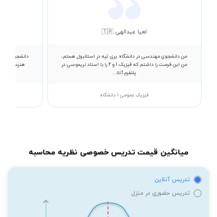
لعیا عبدالهی 🇹🇷
من دانشجوی مهندسی در دانشگاه یری تپه در استانبول هستم،
دانشجوی رشته ع
من این فرصت را داشتم که فیزیک 1 و 2 را با استاد نریموسی در
هنرستان کام
پلتفرم آنلا...
فیزیک عمومی 1 دانشگاه
میانگین قیمت تدریس خصوصی نظریه محاسبه
تدریس آنلاین
تدریس حضوری در منزل