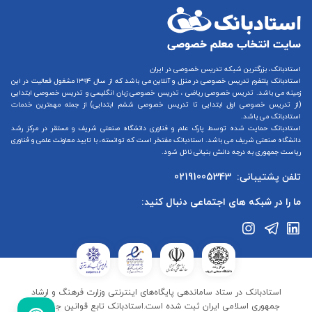
استادبانک، بزرگترین شبکه تدریس خصوصی در ایران
استادبانک پلتفرم
تدریس خصوصی در منزل و آنلاین
می باشد که از سال ۱۳۹۴ مشغول فعالیت در این
زمینه می باشد.
تدریس خصوصی ریاضی
،
تدریس خصوصی زبان انگلیسی
و
تدریس خصوصی ابتدایی
(از
تدریس خصوصی اول ابتدایی
تا
تدریس خصوصی ششم ابتدایی
) از جمله مهمترین خدمات
استادبانک می باشد.
استادبانک حمایت شده توسط پارک علم و فناوری دانشگاه صنعتی شریف و مستقر در مرکز رشد
دانشگاه صنعتی شریف می باشد. استادبانک مفتخر است که توانسته، با تایید معاونت علمی و فناوری
ریاست جمهوری به درجه دانش بنیانی نائل شود.
تلفن پشتیبانی:
02191005343
ما را در شبکه های اجتماعی دنبال کنید:
استادبانک در ستاد ساماندهی پایگاه‌های اینترنتی وزارت فرهنگ و ارشاد
جمهوری اسلامی ایران ثبت شده است.استادبانک تابع قوانین جمهوری