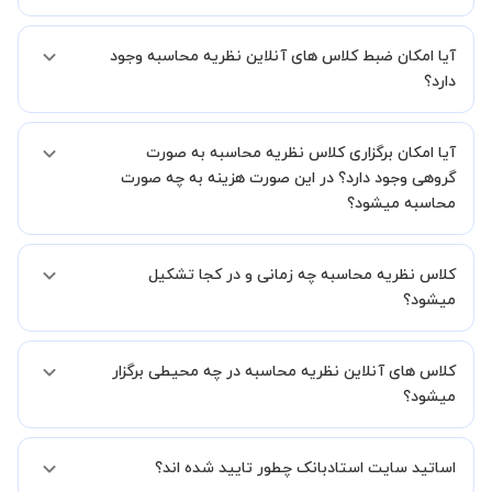
اگر تاکنون تجربه برگزاری کلاس آنلاین نداشته اید این اطمینان خاطر را به
آیا امکان ضبط کلاس های آنلاین نظریه محاسبه وجود
شما میدهیم که استاد شما پیش از جلسه تمامی موارد لازم برای برگزاری
یک کلاس آنلاین با کیفیت و مفید را به شما توضیح خواهند داد.
دارد؟
بله، فقط این موضوع را بایستی قبل از برگزاری کلاس با استاد هماهنگ
آیا امکان برگزاری کلاس نظریه محاسبه به صورت
کنید.
گروهی وجود دارد؟ در این صورت هزینه به چه صورت
محاسبه میشود؟
به صورت پیش فرض کلاس های نظریه محاسبه خصوصی هستند اما در
کلاس نظریه محاسبه چه زمانی و در کجا تشکیل
صورتیکه مایل هستید کلاس ها را در کنار دوستان و یا آشنایان خود به
صورت گروهی برگزار کنید، این امکان وجود دارد. در این حالت، به ازای هر
میشود؟
یک نفری که به کلاس اضافه میشود، 20 درصد به هزینه ی کل جلسه
اضافه خواهد شد.
زمان برگزاری کلاس های نظریه محاسبه به صورت توافقی بین شما و استاد
کلاس های آنلاین نظریه محاسبه در چه محیطی برگزار
تعیین خواهد شد.
همچنین کلاس های خصوصی به طور کلی در منزل شاگرد برگزار میشود. در
میشود؟
صورتی که چنین امکانی برای شما مقدور نیست، می توانید جهت برگزاری
کلاس در یک مکان عمومی مانند کتابخانه با استاد خود هماهنگی لازم را
کلاس ها در دو محیط اسکای روم و یا ادوبی کانکت برگزار میشود.
انجام دهید.
اساتید سایت استادبانک چطور تایید شده اند؟