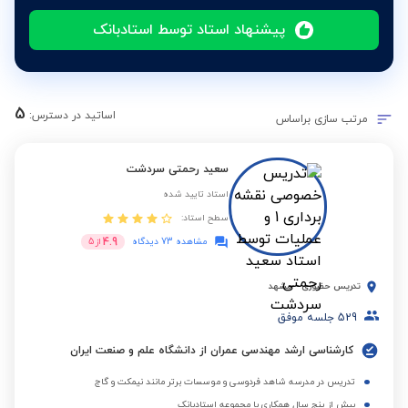
پیشنهاد استاد توسط استادبانک
5
اساتید در دسترس:
مرتب سازی براساس
سعید رحمتی سردشت
استاد تایید شده
سطح استاد:
4.9
مشاهده 73 دیدگاه
از
5
تدریس حضوری
-
مشهد
529
جلسه موفق
کارشناسی ارشد مهندسی عمران از دانشگاه علم و صنعت ایران
تدریس در مدرسه شاهد فردوسی و موسسات برتر مانند نیمکت و گاج
بیش از پنج سال همکاری با مجموعه استادبانک