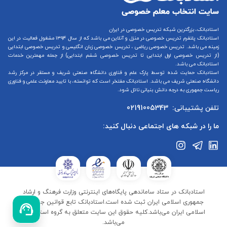
استادبانک، بزرگترین شبکه تدریس خصوصی در ایران
استادبانک پلتفرم
تدریس خصوصی در منزل و آنلاین
می باشد که از سال ۱۳۹۴ مشغول فعالیت در این
زمینه می باشد.
تدریس خصوصی ریاضی
،
تدریس خصوصی زبان انگلیسی
و
تدریس خصوصی ابتدایی
(از
تدریس خصوصی اول ابتدایی
تا
تدریس خصوصی ششم ابتدایی
) از جمله مهمترین خدمات
استادبانک می باشد.
استادبانک حمایت شده توسط پارک علم و فناوری دانشگاه صنعتی شریف و مستقر در مرکز رشد
دانشگاه صنعتی شریف می باشد. استادبانک مفتخر است که توانسته، با تایید معاونت علمی و فناوری
ریاست جمهوری به درجه دانش بنیانی نائل شود.
تلفن پشتیبانی:
02191005343
ما را در شبکه های اجتماعی دنبال کنید:
استادبانک در ستاد ساماندهی پایگاه‌های اینترنتی وزارت فرهنگ و ارشاد
جمهوری اسلامی ایران ثبت شده است.استادبانک تابع قوانین جمهوری
اسلامی ایران می‌باشد.کلیه حقوق این سایت متعلق به گروه استادبانک
می‌باشد.