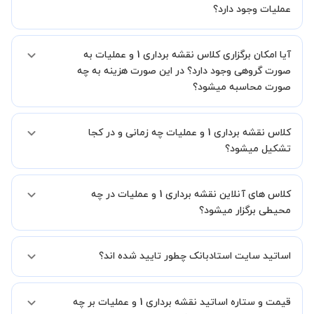
یک کلاس آنلاین با کیفیت و مفید را به شما توضیح خواهند داد.
عملیات وجود دارد؟
بله، فقط این موضوع را بایستی قبل از برگزاری کلاس با استاد هماهنگ
آیا امکان برگزاری کلاس نقشه برداری 1 و عملیات به
کنید.
صورت گروهی وجود دارد؟ در این صورت هزینه به چه
صورت محاسبه میشود؟
به صورت پیش فرض کلاس های نقشه برداری 1 و عملیات خصوصی هستند
کلاس نقشه برداری 1 و عملیات چه زمانی و در کجا
اما در صورتیکه مایل هستید کلاس ها را در کنار دوستان و یا آشنایان خود
به صورت گروهی برگزار کنید، این امکان وجود دارد. در این حالت، به ازای هر
تشکیل میشود؟
یک نفری که به کلاس اضافه میشود، 20 درصد به هزینه ی کل جلسه
اضافه خواهد شد.
زمان برگزاری کلاس های نقشه برداری 1 و عملیات به صورت توافقی بین شما
کلاس های آنلاین نقشه برداری 1 و عملیات در چه
و استاد تعیین خواهد شد.
همچنین کلاس های خصوصی به طور کلی در منزل شاگرد برگزار میشود. در
محیطی برگزار میشود؟
صورتی که چنین امکانی برای شما مقدور نیست، می توانید جهت برگزاری
کلاس در یک مکان عمومی مانند کتابخانه با استاد خود هماهنگی لازم را
کلاس ها در دو محیط اسکای روم و یا ادوبی کانکت برگزار میشود.
انجام دهید.
اساتید سایت استادبانک چطور تایید شده اند؟
در ابتدا تیم داوری استادبانک نمونه تدریس تمامی اساتید را بررسی میکند.
قیمت و ستاره اساتید نقشه برداری 1 و عملیات بر چه
در صورت رضایت از شیوه تدریس، استاد مجوز فعالیت در استادبانک را