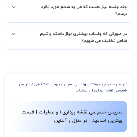
بله مشکلی نیست در صورت نارضایتی می توانید با مدرس دیگری کلاس را
در فاصله 5 الی 30 دقیقه پس از ثبت درخواست از طرف شما، همکاران
چند جلسه نیاز هست که من به سطح مورد نظرم
ادامه دهید.
بخش پشتیبانی استادبانک با شما تماس گرفته و راهنمایی کامل و پیگیری
برسم؟
لازم جهت تکمیل درخواست شما را انجام میدهند.
همچنین میتوانید درخواست خود را از طریق تماس مستقیم با شماره
البته تعداد جلسات دست خود شما است ولی اگر تمایل داشته باشید که
02191005343 نیز ثبت کنید.
در صورتی که جلسات بیشتری نیاز داشته باشیم
مدرس مشخص کند ابتدا باید جلسه اول کلاس درس شما با مدرس برگزار
شود تا با توجه به سطح شما و خواسته شما مدرس اعلام کنند که تقریبا
شامل تخفیف می شویم؟
چند جلسه کلاس نیاز هست.
در صورتی که تمایل داشته باشید بیشتر از 3 جلسه کلاس داشته باشید
میتوانید با خرید بسته قبل از برگزاری جلسات از تخفیفات مجموعه
استفاده کنید که این تخفیف به اینصورت است:
از 4 تا 7 جلسه: 3% تخفیف
از 8 تا 11 جلسه: 5% تخفیف
تدریس خصوصی
/
رشته مهندسی عمران
/
دروس دانشگاهی
/
تدریس
از 12 تا 15 جلسه: 7% تخفیف
خصوصی نقشه برداری 1 و عملیات
از 16 تا 100 جلسه: 9% تخفیف
تدریس خصوصی نقشه برداری 1 و عملیات | قیمت
بهترین اساتید - در منزل و آنلاین