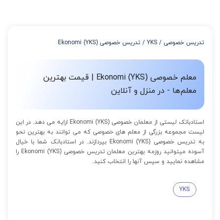
میتوانید با خرید بسته قبل از برگزاری جلسات از تخفیفات مجموعه
استفاده کنید که این تخفیف به اینصورت است:
از 4 تا 7 جلسه: 3% تخفیف
از 8 تا 11 جلسه: 5% تخفیف
تدریس خصوصی
/
YKS
/
تدریس خصوصی Ekonomi (YKS)
از 12 تا 15 جلسه: 7% تخفیف
از 16 تا 100 جلسه: 9% تخفیف
معلم خصوصی Ekonomi (YKS) | قیمت بهترین
معلم‌ها - در منزل و آنلاین
استادبانک لیستی از معلمان خصوصی Ekonomi (YKS) ارایه می دهد. در این
لیست مجموعه بزرگی از معلم های خصوصی که می توانند به بهترین نحو
به تدریس خصوصی Ekonomi (YKS) بپردازند. در استادبانک شما با خیال
آسوده میتوانید روزمه بهترین معلمان تدریس خصوصی Ekonomi (YKS) را
مشاهده نمایید و سپس آنها را انتخاب کنید.
YKS