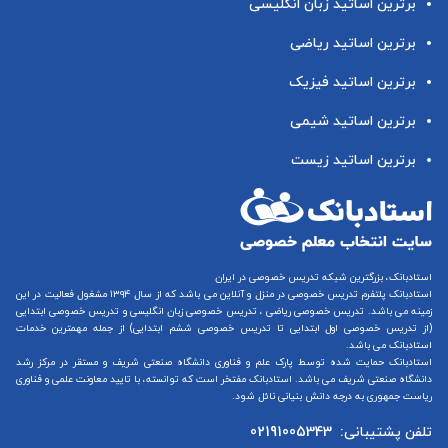
برترین اساتید زبان انگلیسی
برترین اساتید ریاضی
برترین اساتید فیزیک
برترین اساتید شیمی
برترین اساتید زیست
استادبانک، بزرگترین شبکه تدریس خصوصی در ایران
استادبانک پلتفرم
تدریس خصوصی در منزل و آنلاین
می باشد که از سال ۱۳۹۴ مشغول فعالیت در این
زمینه می باشد.
تدریس خصوصی ریاضی
،
تدریس خصوصی زبان انگلیسی
و
تدریس خصوصی ابتدایی
(از
تدریس خصوصی اول ابتدایی
تا
تدریس خصوصی ششم ابتدایی
) از جمله مهمترین خدمات
استادبانک می باشد.
استادبانک حمایت شده توسط پارک علم و فناوری دانشگاه صنعتی شریف و مستقر در مرکز رشد
دانشگاه صنعتی شریف می باشد. استادبانک مفتخر است که توانسته، با تایید معاونت علمی و فناوری
ریاست جمهوری به درجه دانش بنیانی نائل شود.
تلفن پشتیبانی:
02191005343