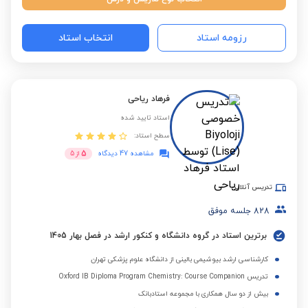
رزومه استاد
انتخاب استاد
فرهاد ریاحی
استاد تایید شده
سطح استاد:
5
مشاهده 47 دیدگاه
از
5
تدریس آنلاین
828
جلسه موفق
برترین استاد در گروه دانشگاه و کنکور ارشد در فصل بهار 1405
کارشناسی ارشد بیوشیمی بالینی از دانشگاه علوم پزشکی تهران
تدریس Oxford IB Diploma Program Chemistry: Course Companion
بیش از دو سال همکاری با مجموعه استادبانک