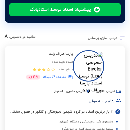
پیشنهاد استاد توسط استادبانک
8
اساتید در دسترس:
مرتب سازی براساس
پارسا صراف زاده
استاد تایید شده
سطح استاد:
4.9
مشاهده 54 دیدگاه
از
5
تدریس آنلاین
تدریس حضوری
-
اصفهان
818
جلسه موفق
2 بار برترین استاد در گروه شیمی دبیرستان و کنکور در فصول مختلف
دانشجوی دکترا دامپزشکی از دانشگاه شهرکرد
سابقه تدریس به مدت 2سال در آموزشگاه