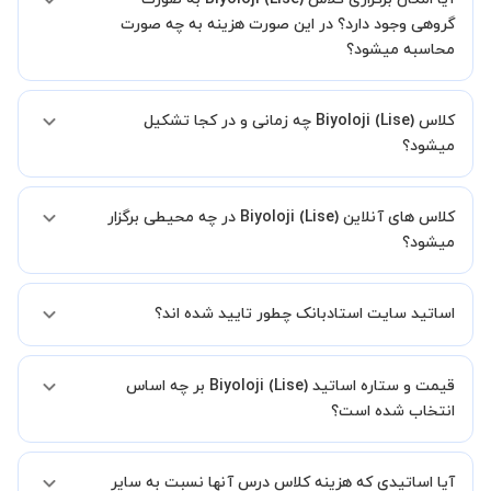
گروهی وجود دارد؟ در این صورت هزینه به چه صورت
محاسبه میشود؟
به صورت پیش فرض کلاس های Biyoloji (Lise) خصوصی هستند اما در
کلاس Biyoloji (Lise) چه زمانی و در کجا تشکیل
صورتیکه مایل هستید کلاس ها را در کنار دوستان و یا آشنایان خود به
صورت گروهی برگزار کنید، این امکان وجود دارد. در این حالت، به ازای هر
میشود؟
یک نفری که به کلاس اضافه میشود، 20 درصد به هزینه ی کل جلسه
اضافه خواهد شد.
زمان برگزاری کلاس های Biyoloji (Lise) به صورت توافقی بین شما و استاد
کلاس های آنلاین Biyoloji (Lise) در چه محیطی برگزار
تعیین خواهد شد.
همچنین کلاس های خصوصی به طور کلی در منزل شاگرد برگزار میشود. در
میشود؟
صورتی که چنین امکانی برای شما مقدور نیست، می توانید جهت برگزاری
کلاس در یک مکان عمومی مانند کتابخانه با استاد خود هماهنگی لازم را
کلاس ها در دو محیط اسکای روم و یا ادوبی کانکت برگزار میشود.
انجام دهید.
اساتید سایت استادبانک چطور تایید شده اند؟
در ابتدا تیم داوری استادبانک نمونه تدریس تمامی اساتید را بررسی میکند.
قیمت و ستاره اساتید Biyoloji (Lise) بر چه اساس
در صورت رضایت از شیوه تدریس، استاد مجوز فعالیت در استادبانک را
دریافت میکند.
انتخاب شده است؟
در ادامه تیم پشتیبانی استادبانک پس از هر جلسه، عملکرد استاد را بر
اساس رضایت شاگرد بررسی میکند.
قیمت هر جلسه تدریس اساتید Biyoloji (Lise) بر اساس ستاره آنها در
آیا اساتیدی که هزینه کلاس درس آنها نسبت به سایر
سامانه استادبانک می باشد.