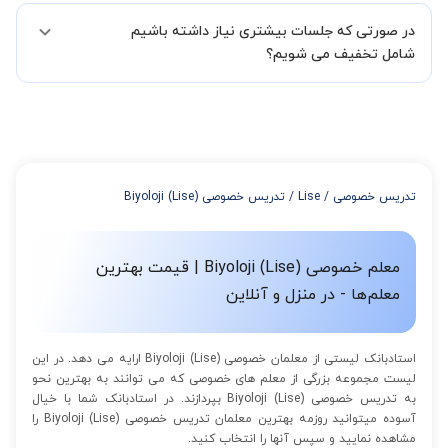
البته تعداد جلسات دست خود شما است ولی اگر تمایل داشته باشید که
02191005343 نیز ثبت کنید.
در صورتی که جلسات بیشتری نیاز داشته باشیم
مدرس مشخص کند ابتدا باید جلسه اول کلاس درس شما با مدرس برگزار
شود تا با توجه به سطح شما و خواسته شما مدرس اعلام کنند که تقریبا
شامل تخفیف می شویم؟
چند جلسه کلاس نیاز هست.
در صورتی که تمایل داشته باشید بیشتر از 3 جلسه کلاس داشته باشید
میتوانید با خرید بسته قبل از برگزاری جلسات از تخفیفات مجموعه
استفاده کنید که این تخفیف به اینصورت است:
از 4 تا 7 جلسه: 3% تخفیف
از 8 تا 11 جلسه: 5% تخفیف
تدریس خصوصی
/
Lise
/
تدریس خصوصی Biyoloji (Lise)
از 12 تا 15 جلسه: 7% تخفیف
از 16 تا 100 جلسه: 9% تخفیف
معلم خصوصی Biyoloji (Lise) | قیمت بهترین
معلم‌ها - در منزل و آنلاین
استادبانک لیستی از معلمان خصوصی Biyoloji (Lise) ارایه می دهد. در این
لیست مجموعه بزرگی از معلم های خصوصی که می توانند به بهترین نحو
به تدریس خصوصی Biyoloji (Lise) بپردازند. در استادبانک شما با خیال
آسوده میتوانید روزمه بهترین معلمان تدریس خصوصی Biyoloji (Lise) را
مشاهده نمایید و سپس آنها را انتخاب کنید.