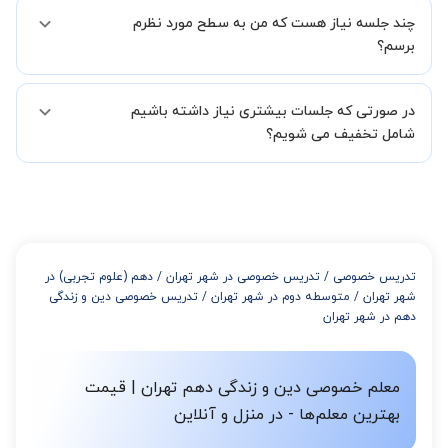
بله مشکلی نیست در صورت نارضایتی می توانید با مدرس دیگری کلاس را
در فاصله 5 الی 30 دقیقه پس از ثبت درخواست از طرف شما، همکاران
چند جلسه نیاز هست که من به سطح مورد نظرم
ادامه دهید.
بخش پشتیبانی استادبانک با شما تماس گرفته و راهنمایی کامل و پیگیری
برسم؟
لازم جهت تکمیل درخواست شما را انجام میدهند.
همچنین میتوانید درخواست خود را از طریق تماس مستقیم با شماره
البته تعداد جلسات دست خود شما است ولی اگر تمایل داشته باشید که
02191005343 نیز ثبت کنید.
در صورتی که جلسات بیشتری نیاز داشته باشیم
مدرس مشخص کند ابتدا باید جلسه اول کلاس درس شما با مدرس برگزار
شود تا با توجه به سطح شما و خواسته شما مدرس اعلام کنند که تقریبا
شامل تخفیف می شویم؟
چند جلسه کلاس نیاز هست.
در صورتی که تمایل داشته باشید بیشتر از 3 جلسه کلاس داشته باشید
میتوانید با خرید بسته قبل از برگزاری جلسات از تخفیفات مجموعه
استفاده کنید که این تخفیف به اینصورت است:
از 4 تا 7 جلسه: 3% تخفیف
از 8 تا 11 جلسه: 5% تخفیف
تدریس خصوصی
/
تدریس خصوصی در شهر تهران
/
دهم (علوم تجربی) در
از 12 تا 15 جلسه: 7% تخفیف
شهر تهران
/
متوسطه دوم در شهر تهران
/
تدریس خصوصی دین و زندگی
از 16 تا 100 جلسه: 9% تخفیف
دهم در شهر تهران
معلم خصوصی دین و زندگی دهم تهران | قیمت
بهترین معلم‌ها - در منزل و آنلاین