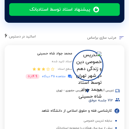
پیشنهاد استاد توسط استادبانک
6
اساتید در دسترس:
مرتب سازی براساس
محمد جواد شاه حسینی
استاد تایید شده
سطح استاد:
4.9
مشاهده 35 دیدگاه
از
5
تدریس آنلاین
تدریس حضوری
-
تهران
712
جلسه موفق
کارشناسی فقه و حقوق اسلامی از دانشگاه شاهد
سابقه تدریس خصوصی
بیش از سه سال همکاری با مجموعه استادبانک