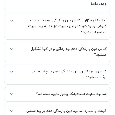
یک کلاس آنلاین با کیفیت و مفید را به شما توضیح خواهند داد.
وجود دارد؟
بله، فقط این موضوع را بایستی قبل از برگزاری کلاس با استاد هماهنگ
آیا امکان برگزاری کلاس دین و زندگی دهم به صورت
کنید.
گروهی وجود دارد؟ در این صورت هزینه به چه صورت
محاسبه میشود؟
به صورت پیش فرض کلاس های دین و زندگی دهم خصوصی هستند اما در
کلاس دین و زندگی دهم چه زمانی و در کجا تشکیل
صورتیکه مایل هستید کلاس ها را در کنار دوستان و یا آشنایان خود به
صورت گروهی برگزار کنید، این امکان وجود دارد. در این حالت، به ازای هر
میشود؟
یک نفری که به کلاس اضافه میشود، 20 درصد به هزینه ی کل جلسه
اضافه خواهد شد.
زمان برگزاری کلاس های دین و زندگی دهم به صورت توافقی بین شما و
کلاس های آنلاین دین و زندگی دهم در چه محیطی
استاد تعیین خواهد شد.
همچنین کلاس های خصوصی به طور کلی در منزل شاگرد برگزار میشود. در
برگزار میشود؟
صورتی که چنین امکانی برای شما مقدور نیست، می توانید جهت برگزاری
کلاس در یک مکان عمومی مانند کتابخانه با استاد خود هماهنگی لازم را
کلاس ها در دو محیط اسکای روم و یا ادوبی کانکت برگزار میشود.
انجام دهید.
اساتید سایت استادبانک چطور تایید شده اند؟
در ابتدا تیم داوری استادبانک نمونه تدریس تمامی اساتید را بررسی میکند.
قیمت و ستاره اساتید دین و زندگی دهم بر چه اساس
در صورت رضایت از شیوه تدریس، استاد مجوز فعالیت در استادبانک را