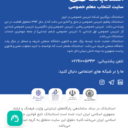
استادبانک، بزرگترین شبکه تدریس خصوصی در ایران
استادبانک پلتفرم
تدریس خصوصی در منزل و آنلاین
می باشد که از سال ۱۳۹۴ مشغول فعالیت در این
زمینه می باشد.
تدریس خصوصی ریاضی
،
تدریس خصوصی زبان انگلیسی
و
تدریس خصوصی ابتدایی
(از
تدریس خصوصی اول ابتدایی
تا
تدریس خصوصی ششم ابتدایی
) از جمله مهمترین خدمات
استادبانک می باشد.
استادبانک حمایت شده توسط پارک علم و فناوری دانشگاه صنعتی شریف و مستقر در مرکز رشد
دانشگاه صنعتی شریف می باشد. استادبانک مفتخر است که توانسته، با تایید معاونت علمی و فناوری
ریاست جمهوری به درجه دانش بنیانی نائل شود.
تلفن پشتیبانی:
02191005343
ما را در شبکه های اجتماعی دنبال کنید:
استادبانک در ستاد ساماندهی پایگاه‌های اینترنتی وزارت فرهنگ و ارشاد
جمهوری اسلامی ایران ثبت شده است.استادبانک تابع قوانین جمهوری
اسلامی ایران می‌باشد.کلیه حقوق این سایت متعلق به گروه استادبانک
می‌باشد.