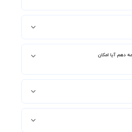
د و به سطح مطلوب خود برسید.
 های عمر (Actuarial mathematics) را با مدرس ادامه دهم آیا امکان
 تا بخش پشتیبانی استادبانک شما را در انتخاب
ه و راهنمایی کامل و پیگیری لازم جهت تکمیل
س شما با مدرس برگزار شود تا با توجه به سطح