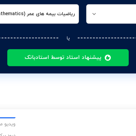
ریاضیات بیمه های عمر (Actuarial mathematics)
یا
پیشنهاد استاد توسط استادبانک
ویدیو م
درود بیک