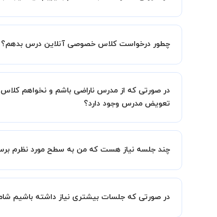
ما قطعا مدرسین خیلی خوبی را برای شما معرفی می ک
چطور درخواست کلاس خصوصی آنلاین درس بدهم؟
شما میتوانید از دو طریق استاد مطلوب خود را پیدا کن
در روش اول، میتوانید پس از بررسی رزومه ها استاد م
در روش دوم، میتوانید از طریق دکمه"استاد را به من
تعویض مدرس وجود دارد؟
استاد مطلوب یاری کند.
در فاصله 5 الی 30 دقیقه پس از ثبت 
بله مشکلی نیست در صورت نارضایتی می توانید با مد
درخواست شما را انجام میدهند.
همچنین میتوانید درخواست خود را از طریق تماس مستقیم با شماره 05343
چند جلسه نیاز هست که من به سطح مورد نظرم برس
البته تعداد جلسات دست خود شما است ولی اگر تمای
شما و خواسته شما مدرس اعلام کنند که تقریبا چند
در صورتی که جلسات بیشتری نیاز داشته باشیم ش