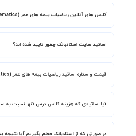
زمان برگزاری کلاس های ریاضیات بیمه های عمر (Actuarial mathematics) به صورت توافقی بین شما و استاد تعیین خواهد شد.
همچنین کلاس های خصوصی به طور کلی در منزل شاگرد
کلاس های آنلاین ریاضیات بیمه های عمر (Actuarial mathematics) در چه محیطی برگزار میشود؟
مانند کتابخانه با استاد خود هماهنگی لازم را انجام ده
کلاس ها در دو محیط اسکای روم و یا ادوبی کانکت برگ
اساتید سایت استادبانک چطور تایید شده اند؟
در ابتدا تیم داوری استادبانک نمونه تدریس تمامی ا
در ادامه تیم پشتیبانی استادبانک پس از هر جلسه، 
قیمت و ستاره اساتید ریاضیات بیمه های عمر (Actuarial mathematics) بر چه اساس انتخاب شده است؟
قیمت هر جلسه تدریس اساتید ریاضیات بیمه های عمر (Actuarial mathematics) بر اساس ستاره آنها در سامانه استادبانک
ستاره اساتید به معنای سابقه تدریس آنها در استاد
آیا اساتیدی که هزینه کلاس درس آنها نسبت به سای
بنابراین تمامی اساتید استادبانک (1 ستاره تا VIP) از نظر کیفیت تدریس مورد ارزیابی قرار گرفته و تایید شده اند.
بله قطعا تدریس این اساتید هم با کیفیت است حتی 
سابقه کاری کمتر آنها می باشد.
در صورتی که از استادبانک معلم بگیریم آیا نتیجه 