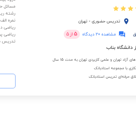
مسائل حل
رشته ریا
نمره الف 
تدریس حضوری
-
تهران
ریاضی دا
5
از
5
ق
مشاهده 20 دیدگاه
ریاضی پر
تدریس می
ز دانشگاه بناب
ی آزاد تهران و علمی کاربردی تهران به مدت 15 سال
اری با مجموعه استادبانک
لاق حرفه‌ای تدریس استادبانک