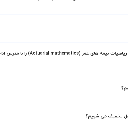
نیم تا در کنار تلاش شما این اتفاق بیفتد و کلاس نتیجه بخش باش
ید.
طلوب را انتخاب کرده و درخواست خود را برای استاد ارسال کنید.
در صورتی که از مدرس ناراضی باشم و نخواهم کلاس ریاضیات بیمه
 پیشنهاد دهید" و یا "تماس با پشتیبانی" درخواست خود را ثبت کنید
درخواست از طرف شما، همکاران بخش پشتیبانی استادبانک با شما تماس گرفت
رس دیگری کلاس را ادامه دهید.
021910 نیز ثبت کنید.
م؟
ل داشته باشید که مدرس مشخص کند ابتدا باید جلسه اول کلاس در
 جلسه کلاس نیاز هست.
امل تخفیف می شویم؟