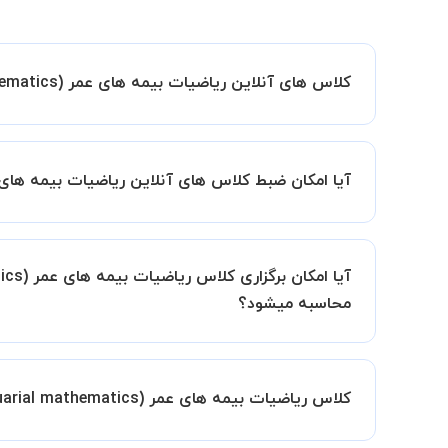
کلاس های آنلاین ریاضیات بیمه های عمر (Actuarial mathematics) استادبانک چگونه است؟
اگر تاکنون تجربه برگزاری کلاس آنلاین نداشته اید ا
کیفیت و مفید را به شما توضیح خواهند داد.
آیا امکان ضبط کلاس های آنلاین ریاضیات بیمه های عمر (Actuarial mathematics) و
بله، فقط این موضوع را بایستی قبل از برگزاری کلاس 
محاسبه میشود؟
خود به صورت گروهی برگزار کنید، این امکان وجود دارد. در این حالت، به 
کلاس ریاضیات بیمه های عمر (Actuarial mathematics) چه زمانی و در کجا تشکیل میشود؟