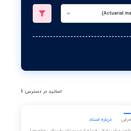
1
اساتید در دسترس:
عرفی
درباره استاد
رانمن عباس رضائی هستم از دبیرستان به ریاضی مخصوصا