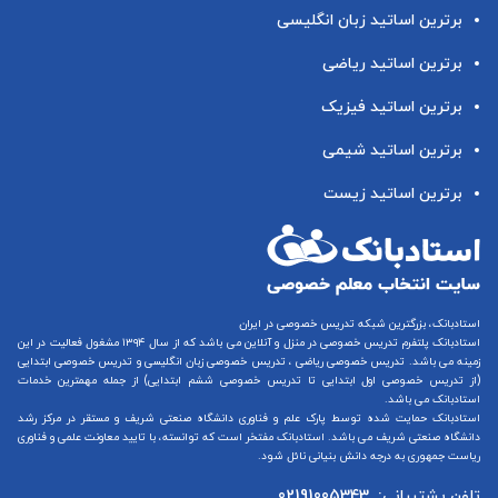
برترین اساتید زبان انگلیسی
برترین اساتید ریاضی
برترین اساتید فیزیک
برترین اساتید شیمی
برترین اساتید زیست
استادبانک، بزرگترین شبکه تدریس خصوصی در ایران
استادبانک پلتفرم
تدریس خصوصی در منزل و آنلاین
می باشد که از سال ۱۳۹۴ مشغول فعالیت در این
زمینه می باشد.
تدریس خصوصی ریاضی
،
تدریس خصوصی زبان انگلیسی
و
تدریس خصوصی ابتدایی
(از
تدریس خصوصی اول ابتدایی
تا
تدریس خصوصی ششم ابتدایی
) از جمله مهمترین خدمات
استادبانک می باشد.
استادبانک حمایت شده توسط پارک علم و فناوری دانشگاه صنعتی شریف و مستقر در مرکز رشد
دانشگاه صنعتی شریف می باشد. استادبانک مفتخر است که توانسته، با تایید معاونت علمی و فناوری
ریاست جمهوری به درجه دانش بنیانی نائل شود.
تلفن پشتیبانی:
02191005343