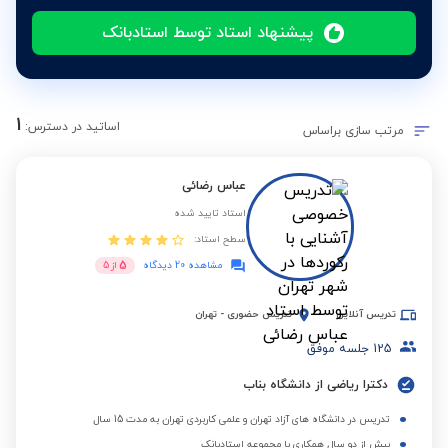
پیشنهاد استاد توسط استادبانک
1
اساتید در دسترس:
مرتب سازی براساس
عباس رضائی
استاد تایید شده
سطح استاد:
5
مشاهده 20 دیدگاه
از
5
تدریس آنلاین
تدریس حضوری
-
تهران
125
جلسه موفق
دکترا ریاضی از دانشگاه بناب
تدریس در دانشگاه های آزاد تهران و علمی کاربردی تهران به مدت 15 سال
بیش از دو سال همکاری با مجموعه استادبانک