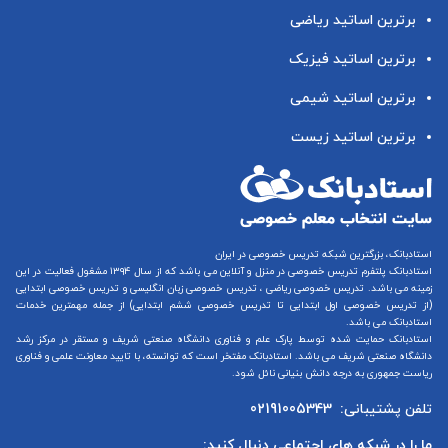
برترین اساتید ریاضی
برترین اساتید فیزیک
برترین اساتید شیمی
برترین اساتید زیست
استادبانک، بزرگترین شبکه تدریس خصوصی در ایران
استادبانک پلتفرم
تدریس خصوصی در منزل و آنلاین
می باشد که از سال ۱۳۹۴ مشغول فعالیت در این
زمینه می باشد.
تدریس خصوصی ریاضی
،
تدریس خصوصی زبان انگلیسی
و
تدریس خصوصی ابتدایی
(از
تدریس خصوصی اول ابتدایی
تا
تدریس خصوصی ششم ابتدایی
) از جمله مهمترین خدمات
استادبانک می باشد.
استادبانک حمایت شده توسط پارک علم و فناوری دانشگاه صنعتی شریف و مستقر در مرکز رشد
دانشگاه صنعتی شریف می باشد. استادبانک مفتخر است که توانسته، با تایید معاونت علمی و فناوری
ریاست جمهوری به درجه دانش بنیانی نائل شود.
تلفن پشتیبانی:
02191005343
ما را در شبکه های اجتماعی دنبال کنید: