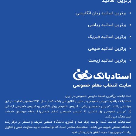
برترین اساتید
برترین اساتید زبان انگلیسی
برترین اساتید ریاضی
برترین اساتید فیزیک
برترین اساتید شیمی
برترین اساتید زیست
استادبانک، بزرگترین شبکه تدریس خصوصی در ایران
استادبانک پلتفرم
تدریس خصوصی در منزل و آنلاین
می باشد که از سال ۱۳۹۴ مشغول فعالیت در این
زمینه می باشد.
تدریس خصوصی ریاضی
،
تدریس خصوصی زبان انگلیسی
و
تدریس خصوصی ابتدایی
(از
تدریس خصوصی اول ابتدایی
تا
تدریس خصوصی ششم ابتدایی
) از جمله مهمترین خدمات
استادبانک می باشد.
استادبانک حمایت شده توسط پارک علم و فناوری دانشگاه صنعتی شریف و مستقر در مرکز رشد
دانشگاه صنعتی شریف می باشد. استادبانک مفتخر است که توانسته، با تایید معاونت علمی و فناوری
ریاست جمهوری به درجه دانش بنیانی نائل شود.