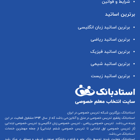
شرایط و قوانین
برترین اساتید
برترین اساتید زبان انگلیسی
برترین اساتید ریاضی
برترین اساتید فیزیک
برترین اساتید شیمی
برترین اساتید زیست
استادبانک، بزرگترین شبکه تدریس خصوصی در ایران
استادبانک پلتفرم
تدریس خصوصی در منزل و آنلاین
می باشد که از سال ۱۳۹۴ مشغول فعالیت در این
زمینه می باشد.
تدریس خصوصی ریاضی
،
تدریس خصوصی زبان انگلیسی
و
تدریس خصوصی ابتدایی
(از
تدریس خصوصی اول ابتدایی
تا
تدریس خصوصی ششم ابتدایی
) از جمله مهمترین خدمات
استادبانک می باشد.
استادبانک حمایت شده توسط پارک علم و فناوری دانشگاه صنعتی شریف و مستقر در مرکز رشد