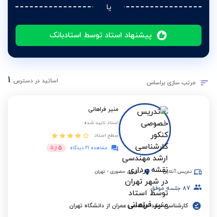
یا
پیشنهاد استاد توسط استادبانک
1
اساتید در دسترس:
مرتب سازی براساس
منیر فراهانی
استاد تایید شده
سطح استاد:
5
مشاهده 21 دیدگاه
از
5
تدریس آنلاین
تدریس حضوری
-
تهران
87
جلسه موفق
کارشناسی ارشد مهندسی عمران از دانشگاه تهران