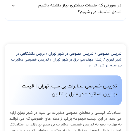
در صورتی که جلسات بیشتری نیاز داشته باشیم
مدرس مشخص کند ابتدا باید جلسه اول کلاس درس شما با مدرس برگزار
شود تا با توجه به سطح شما و خواسته شما مدرس اعلام کنند که تقریبا
شامل تخفیف می شویم؟
چند جلسه کلاس نیاز هست.
در صورتی که تمایل داشته باشید بیشتر از 3 جلسه کلاس داشته باشید
میتوانید با خرید بسته قبل از برگزاری جلسات از تخفیفات مجموعه
استفاده کنید که این تخفیف به اینصورت است:
از 4 تا 7 جلسه: 3% تخفیف
از 8 تا 11 جلسه: 5% تخفیف
تدریس خصوصی
/
تدریس خصوصی در شهر تهران
/
دروس دانشگاهی در
از 12 تا 15 جلسه: 7% تخفیف
شهر تهران
/
رشته مهندسی برق در شهر تهران
/
تدریس خصوصی مخابرات
از 16 تا 100 جلسه: 9% تخفیف
بی سیم در شهر تهران
تدریس خصوصی مخابرات بی سیم تهران | قیمت
بهترین اساتید - در منزل و آنلاین
استادبانک لیستی از معلمان خصوصی مخابرات بی سیم در شهر تهران ارایه
می دهد. در این لیست مجموعه بزرگی از معلم های خصوصی که می توانند
به بهترین نحو به تدریس خصوصی مخابرات بی سیم بپردازند. در استادبانک
شما با خیال آسوده میتوانید روزمه بهترین معلمان تدریس خصوصی