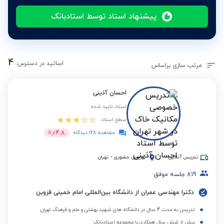
پیشنهاد استاد توسط استادبانک
4
اساتید در دسترس:
مرتب سازی براساس
احسان آذینی
استاد تایید شده
سطح استاد:
4.8
مشاهده 128 دیدگاه
از
5
تدریس آنلاین
تدریس حضوری
-
تهران
819
جلسه موفق
دکترا مهندسی عمران از دانشگاه بین‌المللی امام خمینی قزوین
تدریس به مدت 4 سال در دانشگاه های شهید بهشتی و علم و فرهنگ تهران
بیش از شش سال همکاری با مجموعه استادبانک