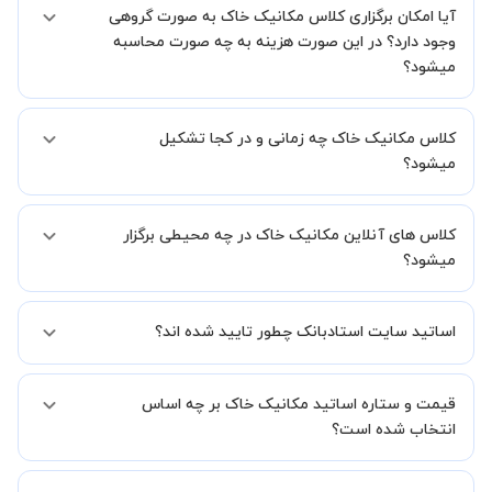
آیا امکان برگزاری کلاس مکانیک خاک به صورت گروهی
کنید.
وجود دارد؟ در این صورت هزینه به چه صورت محاسبه
میشود؟
به صورت پیش فرض کلاس های مکانیک خاک خصوصی هستند اما در
کلاس مکانیک خاک چه زمانی و در کجا تشکیل
صورتیکه مایل هستید کلاس ها را در کنار دوستان و یا آشنایان خود به
صورت گروهی برگزار کنید، این امکان وجود دارد. در این حالت، به ازای هر
میشود؟
یک نفری که به کلاس اضافه میشود، 20 درصد به هزینه ی کل جلسه
اضافه خواهد شد.
زمان برگزاری کلاس های مکانیک خاک به صورت توافقی بین شما و استاد
کلاس های آنلاین مکانیک خاک در چه محیطی برگزار
تعیین خواهد شد.
همچنین کلاس های خصوصی به طور کلی در منزل شاگرد برگزار میشود. در
میشود؟
صورتی که چنین امکانی برای شما مقدور نیست، می توانید جهت برگزاری
کلاس در یک مکان عمومی مانند کتابخانه با استاد خود هماهنگی لازم را
کلاس ها در دو محیط اسکای روم و یا ادوبی کانکت برگزار میشود.
انجام دهید.
اساتید سایت استادبانک چطور تایید شده اند؟
در ابتدا تیم داوری استادبانک نمونه تدریس تمامی اساتید را بررسی میکند.
قیمت و ستاره اساتید مکانیک خاک بر چه اساس
در صورت رضایت از شیوه تدریس، استاد مجوز فعالیت در استادبانک را
دریافت میکند.
انتخاب شده است؟
در ادامه تیم پشتیبانی استادبانک پس از هر جلسه، عملکرد استاد را بر
اساس رضایت شاگرد بررسی میکند.
قیمت هر جلسه تدریس اساتید مکانیک خاک بر اساس ستاره آنها در