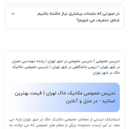
همچنین میتوانید درخواست خود را از طریق تماس مستقیم با شماره
البته تعداد جلسات دست خود شما است ولی اگر تمایل داشته باشید که
02191005343 نیز ثبت کنید.
در صورتی که جلسات بیشتری نیاز داشته باشیم
مدرس مشخص کند ابتدا باید جلسه اول کلاس درس شما با مدرس برگزار
شود تا با توجه به سطح شما و خواسته شما مدرس اعلام کنند که تقریبا
شامل تخفیف می شویم؟
چند جلسه کلاس نیاز هست.
در صورتی که تمایل داشته باشید بیشتر از 3 جلسه کلاس داشته باشید
میتوانید با خرید بسته قبل از برگزاری جلسات از تخفیفات مجموعه
استفاده کنید که این تخفیف به اینصورت است:
از 4 تا 7 جلسه: 3% تخفیف
از 8 تا 11 جلسه: 5% تخفیف
تدریس خصوصی
/
تدریس خصوصی در شهر تهران
/
رشته مهندسی عمران
از 12 تا 15 جلسه: 7% تخفیف
در شهر تهران
/
دروس دانشگاهی در شهر تهران
/
تدریس خصوصی مکانیک
از 16 تا 100 جلسه: 9% تخفیف
خاک در شهر تهران
تدریس خصوصی مکانیک خاک تهران | قیمت بهترین
اساتید - در منزل و آنلاین
استادبانک لیستی از معلمان خصوصی مکانیک خاک در شهر تهران ارایه می
دهد. در این لیست مجموعه بزرگی از معلم های خصوصی که می توانند به