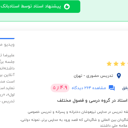
پیشنهاد استاد توسط استادبانک
ویدیو م
جلسه برگ
داشته‌ان
آنلاین ب
تدریس حضوری
-
تهران
است مدرک
4.9
از
5
فق
مشاهده 264 دیدگاه
نماید.اس
اول»، «ر
تدریس خ
گردان بین المللی و شاگردانی که قصد ورود به مدارس برتر، نمونه دولتی،
علامه حلی داشتند