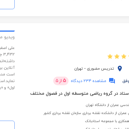
ویدیو م
32
داشته‌ان
آنلاین ب
تدریس حضوری
-
تهران
است مدرک
5
از
5
فق
مشاهده 234 دیدگاه
نماید.اس
اول» و «
دسی عمران از دانشگاه تهران
مران از دانشکده نقشه برداری سازمان نقشه برداری کشور
کاری با مجموعه استادبانک