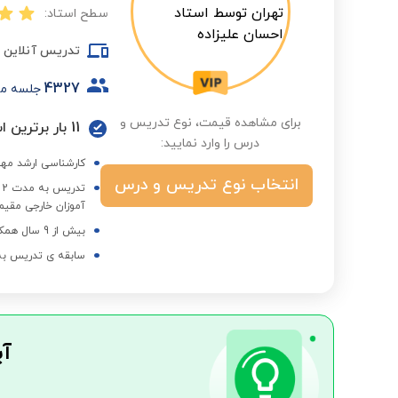
سطح استاد:
تدریس آنلاین
4327
جلسه م
برای مشاهده قیمت، نوع تدریس و
11 بار برترین استاد در گروه درسی و فصول مختلف
درس را وارد نمایید:
کارشناسی ارشد مهن
انتخاب نوع تدریس و درس
ت
آموزان خارجی مقیم 
بیش از 9 سال همکاری با مجموعه استادبانک
سابقه ی تدریس به 
آی