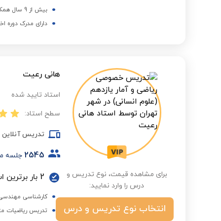
بیش از 9 سال همکاری با مجموعه استادبانک
دارای مدرک دوره اخ
هانی رعیت
استاد تایید شده
سطح استاد:
تدریس آنلاین
2545
جلسه م
برای مشاهده قیمت، نوع تدریس و
2 بار برترین استاد در گروه ریاضی متوسطه اول در فصول مختلف
درس را وارد نمایید:
کارشناسی مهندسی 
انتخاب نوع تدریس و درس
تدریس ریاضیات متوس