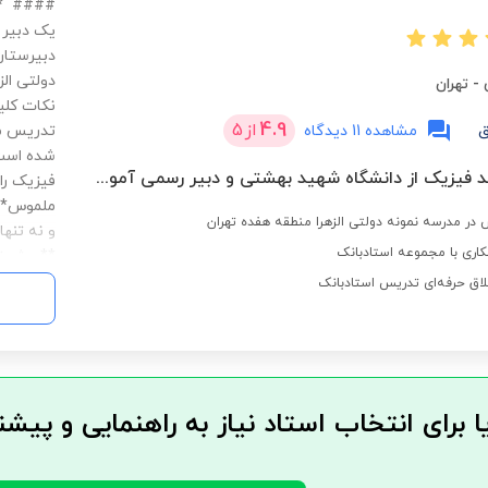
دولتی الز
-
تهران
نکات کلی
4.9
از
5
ق
مشاهده 11 دیدگاه
تدریس من
شده است.
کارشناسی ارشد فیزیک از دانشگاه شهید بهشتی و دبیر رسمی آموزش و پرورش با 27 سال سابقه
فیزیک را
ملموس**:
و نه تنه
اری با مجموعه استادبانک
**روش تد
از طریق 
لاق حرفه‌ای تدریس استادبانک
دانش‌آمو
**ایجاد 
است.اگر 
می‌شوم ک
سفر کنیم
ا برای انتخاب استاد نیاز به راهنمایی و پیشن