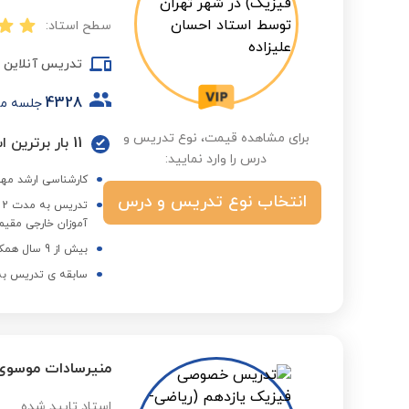
سطح استاد:
تدریس آنلاین
4328
جلسه م
برای مشاهده قیمت، نوع تدریس و
11 بار برترین استاد در گروه درسی و فصول مختلف
درس را وارد نمایید:
کارشناسی ارشد مهن
انتخاب نوع تدریس و درس
ت
آموزان خارجی مقیم 
بیش از 9 سال همکاری با مجموعه استادبانک
سابقه ی تدریس به 
منیرسادات موسوی
استاد تایید شده