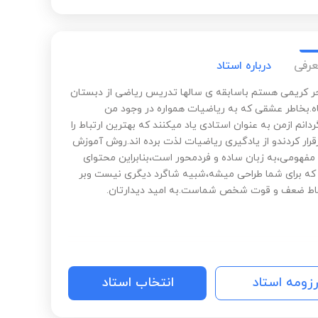
عرفی
درباره استاد
 کریمی هستم باسابقه ی سالها تدریس ریاضی از دبستان
اه.بخاطر عشقی که به ریاضیات همواره در وجود من
دانم ازمن به عنوان استادی یاد میکنند که بهترین ارتباط را
قرار کردندو از یادگیری ریاضیات لذت برده اند.روش آموزش
 مفهومی،به زبان ساده و فردمحور است،بنابراین محتوای
ه برای شما طراحی میشه،شبیه شاگرد دیگری نیست وبر
اط ضعف و قوت شخص شماست.به امید دیدارتان.
رزومه استاد
انتخاب استاد