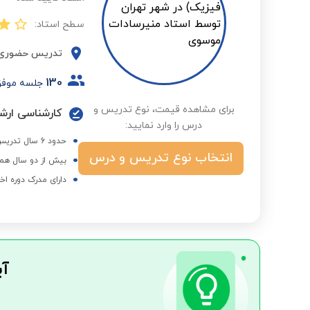
سطح استاد:
تدریس حضوری
130
جلسه موف
برای مشاهده قیمت، نوع تدریس و
درس را وارد نمایید:
حدود 6 سال تدریس در مدرسه نمونه دولتی الزهرا منطقه هفده تهران
انتخاب نوع تدریس و درس
بیش از دو سال همک
دارای مدرک دوره اخ
آی