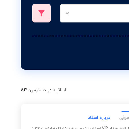
83
اساتید در دسترس:
عرفی
درباره استاد
احسان علیزاده استاد VIP استادبانک می‌باشد که تا به اینجا 4,336