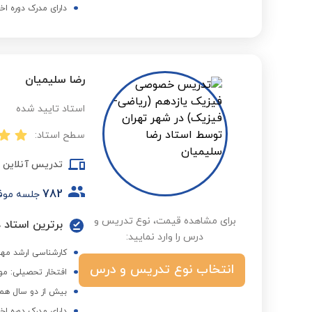
دارای مدرک دوره اخ
رضا سلیمیان
استاد تایید شده
سطح استاد:
تدریس آنلاین
782
جلسه موف
برای مشاهده قیمت، نوع تدریس و
برترین استاد 
درس را وارد نمایید:
کارشناسی ارشد مه
انتخاب نوع تدریس و درس
افتخار تحصیلی: م
بیش از دو سال همک
دارای مدرک دوره اخ