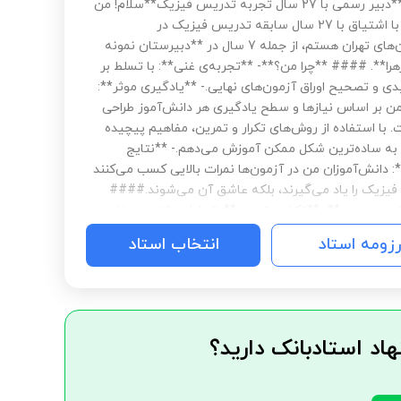
#### ‍ **دبیر رسمی با 27 سال تجربه تدریس فیزیک**سلام! من
یک دبیر با اشتیاق با 27 سال سابقه تدریس فیزیک در
دبیرستان‌های تهران هستم، از جمله 7 سال در **دبیرستان نمونه
هرا**. #### **چرا من؟**- **تجربه‌ی غنی**: با تسلط بر
دی و تصحیح اوراق آزمون‌های نهایی.- **یادگیری موثر**:
 بر اساس نیازها و سطح یادگیری هر دانش‌آموز طراحی
 با استفاده از روش‌های تکرار و تمرین، مفاهیم پیچیده
 به ساده‌ترین شکل ممکن آموزش می‌دهم.- **نتایج
 دانش‌آموزان من در آزمون‌ها نمرات بالایی کسب می‌کنند
ا فیزیک را یاد می‌گیرند، بلکه عاشق آن می‌شوند.####
ریس من:**- **تکرار و تمرین**: تسلط بیشتر بر مفاهیم
تمرین‌های مکرر.- **حل مسائل امتحانی**: آماده‌سازی
رزومه استاد
انتخاب استاد
زان برای امتحانات با بررسی سوالات دوره‌های گذشته.-
علاقه**: هدف من برانگیختن عشق به یادگیری فیزیک
به دنبال یک دبیر دلسوز و مجرب هستید، خوشحال
ه به شما کمک کنم. بیایید با هم به دنیای جذاب فیزیک
!
هاد استادبانک دارید؟