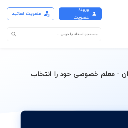
ورود/
عضویت اساتید
ازدهم (ریاضی-فیزیک)
عضویت
جستجو استاد یا درس...
ن - معلم خصوصی خود را انتخاب