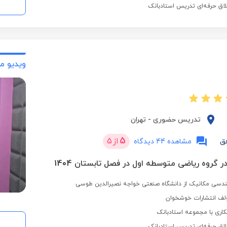
لاق حرفه‌ای تدریس استادبانک
ویدیو م
تدریس حضوری
-
تهران
5
از
5
ق
مشاهده 44 دیدگاه
در گروه ریاضی متوسطه اول در فصل تابستان 1404
ندسی مکانیک از دانشگاه صنعتی خواجه نصیرالدین طوسی
ولف انتشارات خوشخوان
اری با مجموعه استادبانک
لاق حرفه‌ای تدریس استادبانک