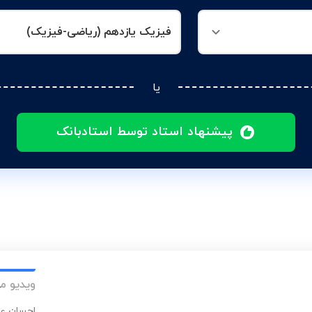
فیزیک یازدهم (ریاضی-فیزیک)
یا
پیشنهاد استاد توسط استادبانک
ویدیو م