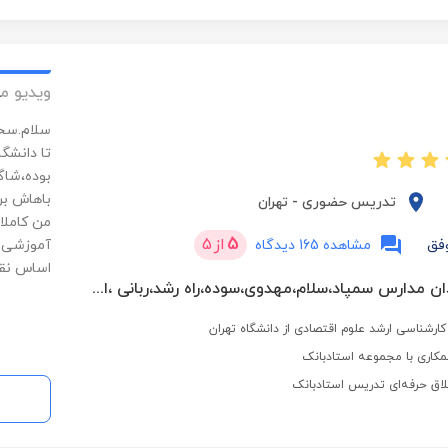
ویدیو م
سلام.سحر
تا دانشگ
بوده،شاگر
باهاش بر
تدریس حضوری
-
تهران
من کاملا
5
از
5
فق
مشاهده 165 دیدگاه
آموزشی ک
اساس نق
تدریس شاگردان مدارس سمپاد،سلام،مهدوی،سوده،راه رشد،ربانی ،ابوعلی سینا،البرز و مدارس بین المللی.
ارشناسی ارشد علوم اقتصادی از دانشگاه تهران
کاری با مجموعه استادبانک
لاق حرفه‌ای تدریس استادبانک