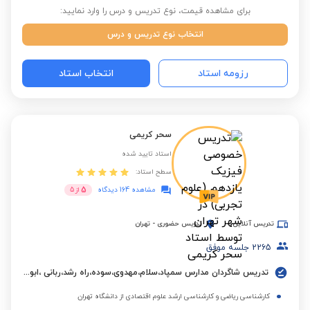
برای مشاهده قیمت، نوع تدریس و درس را وارد نمایید:
انتخاب نوع تدریس و درس
رزومه استاد
انتخاب استاد
سحر کریمی
استاد تایید شده
سطح استاد:
5
مشاهده 164 دیدگاه
از
5
تدریس آنلاین
تدریس حضوری
-
تهران
2265
جلسه موفق
تدریس شاگردان مدارس سمپاد،سلام،مهدوی،سوده،راه رشد،ربانی ،ابوعلی سینا،البرز و مدارس بین المللی.
کارشناسی ریاضی و کارشناسی ارشد علوم اقتصادی از دانشگاه تهران