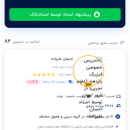
پیشنهاد استاد توسط استادبانک
82
اساتید در دسترس:
مرتب سازی براساس
احسان علیزاده
استاد تایید شده
سطح استاد:
4.9
مشاهده 109 دیدگاه
از
5
تدریس آنلاین
تدریس حضوری
-
تهران
4328
جلسه موفق
11 بار برترین استاد در گروه درسی و فصول مختلف
کارشناسی ارشد مهندسی شیمی از دانشگاه علم و صنعت ایران