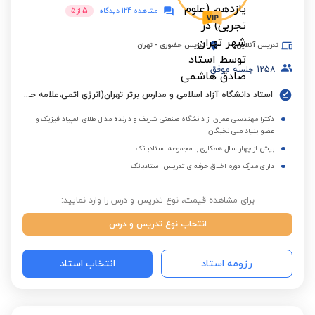
5
مشاهده 124 دیدگاه
از
5
تدریس آنلاین
تدریس حضوری
-
تهران
1258
جلسه موفق
استاد دانشگاه آزاد اسلامی و مدارس برتر تهران(انرژی اتمی،علامه حلی،علامه طباطبایی، سلام و...) به مدت 14 سال
دکترا مهندسی عمران از دانشگاه صنعتی شریف و دارنده مدال طلای المپیاد فیزیک و
عضو بنیاد ملی نخبگان
بیش از چهار سال همکاری با مجموعه استادبانک
دارای مدرک دوره اخلاق حرفه‌ای تدریس استادبانک
برای مشاهده قیمت، نوع تدریس و درس را وارد نمایید:
انتخاب نوع تدریس و درس
رزومه استاد
انتخاب استاد