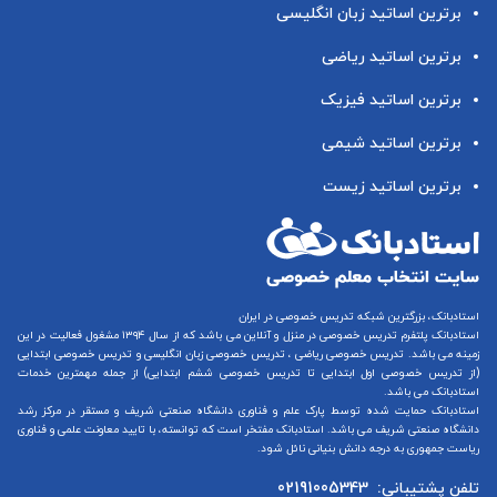
برترین اساتید زبان انگلیسی
برترین اساتید ریاضی
برترین اساتید فیزیک
برترین اساتید شیمی
برترین اساتید زیست
استادبانک، بزرگترین شبکه تدریس خصوصی در ایران
استادبانک پلتفرم
تدریس خصوصی در منزل و آنلاین
می باشد که از سال ۱۳۹۴ مشغول فعالیت در این
زمینه می باشد.
تدریس خصوصی ریاضی
،
تدریس خصوصی زبان انگلیسی
و
تدریس خصوصی ابتدایی
(از
تدریس خصوصی اول ابتدایی
تا
تدریس خصوصی ششم ابتدایی
) از جمله مهمترین خدمات
استادبانک می باشد.
استادبانک حمایت شده توسط پارک علم و فناوری دانشگاه صنعتی شریف و مستقر در مرکز رشد
دانشگاه صنعتی شریف می باشد. استادبانک مفتخر است که توانسته، با تایید معاونت علمی و فناوری
ریاست جمهوری به درجه دانش بنیانی نائل شود.
تلفن پشتیبانی:
02191005343