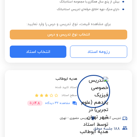
بیش از پنج سال همکاری با مجموعه استادبانک
دارای مدرک دوره اخلاق حرفه‌ای تدریس استادبانک
برای مشاهده قیمت، نوع تدریس و درس را وارد نمایید:
انتخاب نوع تدریس و درس
رزومه استاد
انتخاب استاد
هدیه ابوطالب
استاد تایید شده
سطح استاد:
4.8
مشاهده 32 دیدگاه
از
5
تدریس آنلاین
تدریس حضوری
-
تهران
188
جلسه موفق