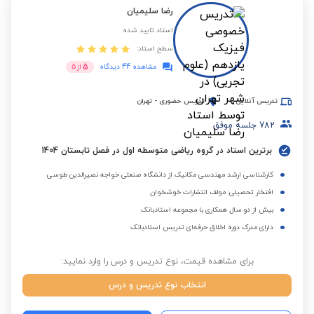
رضا سلیمیان
استاد تایید شده
سطح استاد:
5
مشاهده 44 دیدگاه
از
5
تدریس آنلاین
تدریس حضوری
-
تهران
782
جلسه موفق
برترین استاد در گروه ریاضی متوسطه اول در فصل تابستان 1404
کارشناسی ارشد مهندسی مکانیک از دانشگاه صنعتی خواجه نصیرالدین طوسی
افتخار تحصیلی: مولف انتشارات خوشخوان
بیش از دو سال همکاری با مجموعه استادبانک
دارای مدرک دوره اخلاق حرفه‌ای تدریس استادبانک
برای مشاهده قیمت، نوع تدریس و درس را وارد نمایید:
انتخاب نوع تدریس و درس