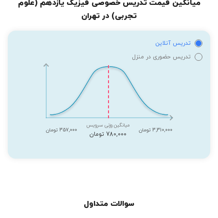
میانگین قیمت تدریس خصوصی فیزیک یازدهم (علوم
تجربی) در تهران
تدریس آنلاین
تدریس حضوری در منزل
میانگین وزنی سرویس
3,310,000 تومان
357,000 تومان
780,000 تومان
سوالات متداول