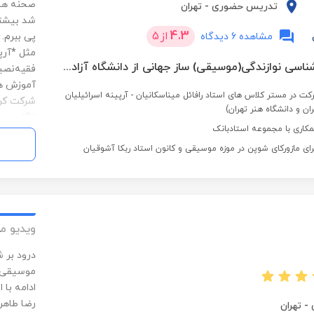
صحنه های
تدریس حضوری
-
تهران
شد بیشتر
4.3
از
5
مشاهده 6 دیدگاه
پی ببرم. 
مثل *آرپ
دانشجوی کارشناسی نوازندگی(موسیقی) ساز جهانی از دانشگاه آزاد اسلامی واحد تهران مرکزی
فقیه‌نصیر
آموزش هم
ت در مستر کلاس های استاد رافائل میناسکانیان - آرپینه اسرائیلیان
شرکت کرد
ان و دانشگاه هنر تهران)
انگلیسی*
کاری با مجموعه استادبانک
نیست، یک
ای مازورکای شوپن در موزه موسیقی و کانون استاد ربکا آشوقیان
شنیدن بی
باشم!
ویدیو م
ادامه با 
رضا طاهری
-
تهران