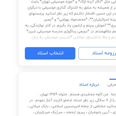
ی مثل *تالار آینه اراک* و *موزه موسیقی تهران* باعث
 از همیشه به عشق به اشتراک گذاری موسیقی با دیگران
در این مسیر، افتخار داشتم که زیر نظر اساتید برجستهای
ینه اسرائیلیان**، *محمدجواد بهرامی* و *بصیر
ی** آموزش ببینم و ازشون یاد بگیرم. در کنار نوازندگی، به
 علاقهمندم. در *دورهی پداگوژی مدرسه موسیقی شین*
م و حالا با اشتیاق، توانایی *تدریس موسیقی به زبان
 رو هم دارم.موسیقی برای من فقط یک رشته‌ی هنری
 شیوهی زندگیه. اگه علاقهمند به همکاری، یادگیری یا
رزومه استاد
انتخاب استاد
شتر از مسیرم هستی، خوشحال میشم باهات در ارتباط
عرفی
درباره استاد
درود بر شما . من کاوه جمشیدی هستم . متولد 1359 تهران .
موسیقی را از 7 سالگی زیر نظر استاد شاملو کاربند آغاز نمودم . در
اساتید مختلفی از جمله امیرحسین اسلامی ، بابک میلانی ،
 ، آربی بابومیان ، پیروز ارجمند ، سرژیک میرزاییان ،