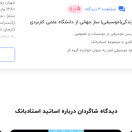
مهران پور
5
از
5
مشاهده 2 دیدگاه
1380
سلفژ ، ه
ندگی(موسیقی) ساز جهانی از دانشگاه علمی کاربردی
ارکستراسی
به عنوان
اری با مجموعه استادبانک
فیلم کوت
ارکسترال
میبدیو ا
الکترونیک
داشتن خو
کمترین ز
دیدگاه شاگردان درباره اساتید استادبانک