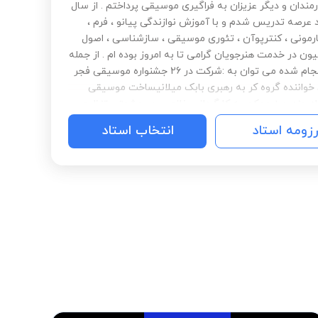
مندان و دیگر عزیزان به فراگیری موسیقی پرداختم . از سال
 وارد عرصه تدریس شدم و با آموزش نوازندگی پیانو ، فرم ،
ارمونی ، کنترپوآن ، تئوری موسیقی ، سازشناسی ، اصول
ون در خدمت هنرجویان گرامی تا به امروز بوده ام . از جمله
کارهای انجام شده می توان به :شرکت در 26 جشنواره موسیقی فجر
 خواننده گروه کر به رهبری بابک میلانیساخت موسیقی
اه چند چیز ممکن به کارگردانی خانم سحر حشمتی تنظیم
 چندین قطعه موسیقی برای ارکستر باژ به رهبری حمید
رزومه استاد
انتخاب استاد
نتشار تک قطعه موسیقی بدون کلام در ژانر موسیقی
 نام برد از جمله ویژگی های من تلاش در به روز نگه
دم در عرصه آموزش است تا بتوانم با بهترین روش ها و در
مان ممکن هنرجو را به هدف مطلوب او برسانم .