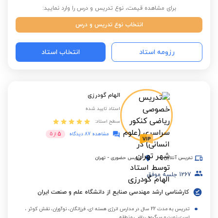
برای مشاهده قیمت، نوع تدریس و درس را وارد نمایید:
انتخاب نوع تدریس و درس
رزومه استاد
انتخاب استاد
الهام گودرزی
استاد تایید شده
سطح استاد:
5
مشاهده 87 دیدگاه
از
5
تدریس آنلاین
تدریس حضوری
-
تهران
1267
جلسه موفق
کارشناسی ارشد مهندسی صنایع از دانشگاه علم و صنعت ایران
تدریس به مدت 22 سال در مدارس انرژی هسته ای، فرزانگان، نوآوران، نقش کوثر ،
اسری نوین و سرگروه ریاضی منطقه