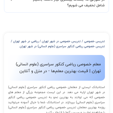
شود تا با توجه به سطح شما و خواسته شما مدرس اعلام کنند که تقریبا
شامل تخفیف می شویم؟
چند جلسه کلاس نیاز هست.
در صورتی که تمایل داشته باشید بیشتر از 3 جلسه کلاس داشته باشید
میتوانید با خرید بسته قبل از برگزاری جلسات از تخفیفات مجموعه
استفاده کنید که این تخفیف به اینصورت است:
از 4 تا 7 جلسه: 3% تخفیف
از 8 تا 11 جلسه: 5% تخفیف
تدریس خصوصی
/
تدریس خصوصی در شهر تهران
/
ریاضی در شهر تهران
/
از 12 تا 15 جلسه: 7% تخفیف
تدریس خصوصی ریاضی کنکور سراسری (علوم انسانی) در شهر تهران
از 16 تا 100 جلسه: 9% تخفیف
معلم خصوصی ریاضی کنکور سراسری (علوم انسانی)
تهران | قیمت بهترین معلم‌ها - در منزل و آنلاین
استادبانک لیستی از معلمان خصوصی ریاضی کنکور سراسری (علوم انسانی)
در شهر تهران ارایه می دهد. در این لیست مجموعه بزرگی از معلم های
خصوصی که می توانند به بهترین نحو به تدریس خصوصی ریاضی کنکور
سراسری (علوم انسانی) بپردازند. در استادبانک شما با خیال آسوده میتوانید
روزمه بهترین معلمان تدریس خصوصی ریاضی کنکور سراسری (علوم انسانی)
را مشاهده نمایید و سپس آنها را انتخاب کنید.