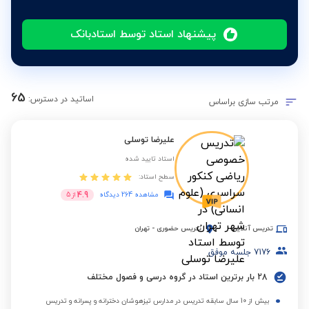
پیشنهاد استاد توسط استادبانک
65
اساتید در دسترس:
مرتب سازی براساس
علیرضا توسلی
استاد تایید شده
سطح استاد:
4.9
مشاهده 264 دیدگاه
از
5
تدریس آنلاین
تدریس حضوری
-
تهران
7176
جلسه موفق
28 بار برترین استاد در گروه درسی و فصول مختلف
بیش از 10 سال سابقه تدریس در مدارس تیزهوشان دخترانه و پسرانه و تدریس