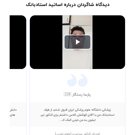
دیدگاه شاگردان درباره اساتید استادبانک
Play
Video
پارسا رستگار 🇮🇷
پزشکی دانشگاه علوم پزشکی ایران قبول شدم، از طرف
دانش آموز سا
استادبانک من با آقای کهکشان کلاس داشتم برای کنکور تیر،
های مختلف ه
ایشون به من خیلی کمک ک...
فیزیک کنکور سراسری (علوم تجربی)
فی