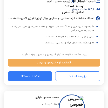
تدریس آنلاین
تدریس حضوری
-
تهران
1258
جلسه موفق
استاد دانشگاه آزاد اسلامی و مدارس برتر تهران(انرژی اتمی،علامه حلی،علامه طباطبایی، سلام و...) به مدت 14 سال
دکترا مهندسی عمران از دانشگاه صنعتی شریف و دارنده مدال طلای المپیاد فیزیک و
عضو بنیاد ملی نخبگان
بیش از چهار سال همکاری با مجموعه استادبانک
دارای مدرک دوره اخلاق حرفه‌ای تدریس استادبانک
برای مشاهده قیمت، نوع تدریس و درس را وارد نمایید:
انتخاب نوع تدریس و درس
رزومه استاد
انتخاب استاد
محمد حسین خرازی
استاد تایید شده