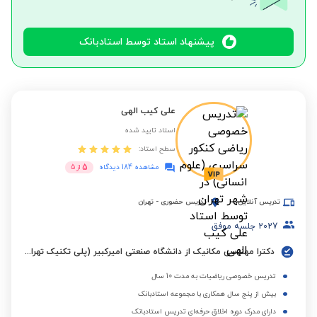
پیشنهاد استاد توسط استادبانک
علی کیب الهی
استاد تایید شده
سطح استاد:
5
مشاهده 184 دیدگاه
از
5
تدریس آنلاین
تدریس حضوری
-
تهران
2027
جلسه موفق
دکترا مهندسی مکانیک از دانشگاه صنعتی امیرکبیر (پلی تکنیک تهران)
تدریس خصوصی ریاضیات به مدت 10 سال
بیش از پنج سال همکاری با مجموعه استادبانک
دارای مدرک دوره اخلاق حرفه‌ای تدریس استادبانک