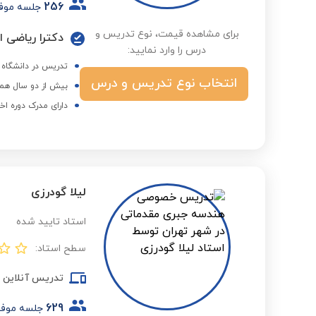
256
جلسه موف
برای مشاهده قیمت، نوع تدریس و
دکترا ریاضی از
درس را وارد نمایید:
تدریس در دانشگاه پ
انتخاب نوع تدریس و درس
بیش از دو سال همک
دارای مدرک دوره اخ
لیلا گودرزی
استاد تایید شده
سطح استاد:
تدریس آنلاین
629
جلسه موف