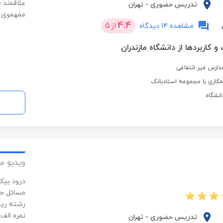
علاقمند 
تدریس حضوری
-
تهران
مفهموی و
4.4
از
5
مشاهده 14 دیدگاه
و کاربردها از دانشگاه مازندران
کاری با مجموعه استادبانک
ویدیو م
درود بیک
مسائل حل
رشته ریا
نمره الف 
تدریس حضوری
-
تهران