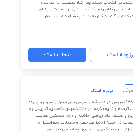
نشجویی انتخاب میشدم،در کنار تحصیلم به تدریس
داختم ولی با این تفاوت که ریاضی رو بصورت پایه ای
کردم و گام به گام به حالت پیشرفته میرسوندم.
رزومه استاد
انتخاب استاد
عرفی
درباره استاد
از سال 1388 تدریس در دانشگاه و سپس دبیرستان را شروع و پانزده
، ترجمه و تالیف کردم. در دانشگاههای متعددی، تدریس به
یخ و فلسفه علم ریاضی، داشته و دارم. همچنین فعالیت
قاتی در زمینه آنالیز غیرخطی و معادلات دیفرانسیل با
زئی در دستگاههای بیضوی نیمه خطی نیز دارم.