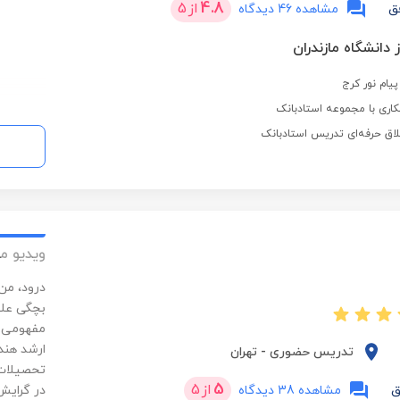
4.8
از
5
ق
مشاهده 46 دیدگاه
 دانشگاه مازندران
یام نور کرج
اری با مجموعه استادبانک
لاق حرفه‌ای تدریس استادبانک
ویدیو م
درود، من
بچگی علا
مفهومی و
ارشد هند
تدریس حضوری
-
تهران
تحصیلات 
5
از
5
ق
مشاهده 38 دیدگاه
در گرایش 