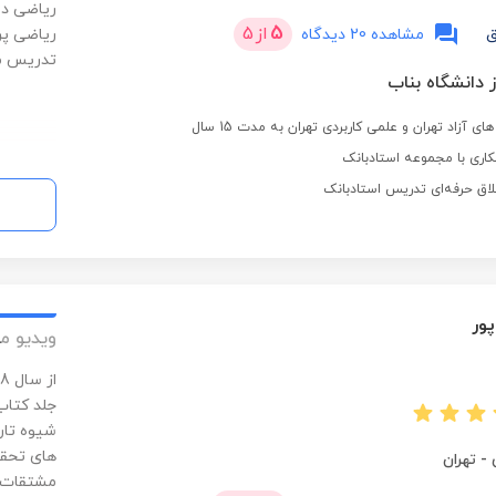
ریاضی دا
5
از
5
ق
مشاهده 20 دیدگاه
ریاضی پر
تدریس می
ز دانشگاه بناب
ی آزاد تهران و علمی کاربردی تهران به مدت 15 سال
اری با مجموعه استادبانک
لاق حرفه‌ای تدریس استادبانک
ور
ویدیو م
جلد کتاب
شیوه تار
های تحقی
-
تهران
مشتقات ج