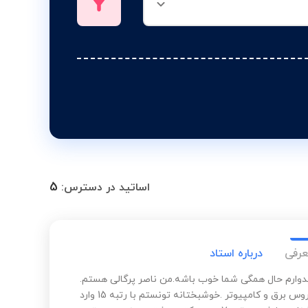
5
اساتید در دسترس:
عرفی
درباره استاد
دوارم حال همگی شما خوب باشه.من ناصر پرگالی هستم.
مدرس دروس برق و کامپیوتر .خوشبختانه تونستم با رتبه 15 وارد