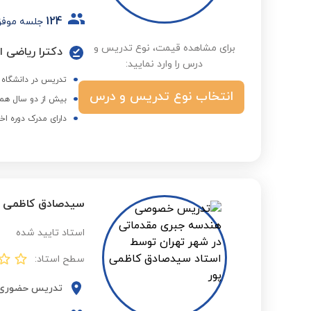
124
جلسه موف
برای مشاهده قیمت، نوع تدریس و
دکترا ریاضی ا
درس را وارد نمایید:
تدریس در دانشگاه ها
انتخاب نوع تدریس و درس
بیش از دو سال همک
دارای مدرک دوره اخ
سیدصادق کاظمی پ
استاد تایید شده
سطح استاد:
تدریس حضوری