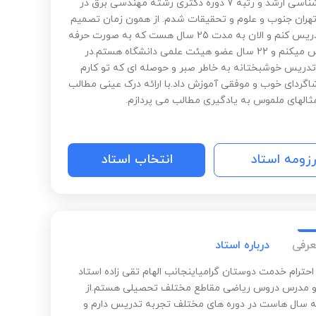
دوره کارشناسی ارشد و رتبه 7 دوره دکتری رشته مهندسی برق در
تهران جنوب و علوم و تحقیقات شدم. از همون زمان تصمیم
گرفتم تدریس کنم و الان به مدت 25 سال هست که به صورت حرفه
ای تدریس میکنم و 22 سال عضو هیئت علمی دانشگاه هستم.در
ا تدریس خوشبختانه به خاطر صبر و حوصله ای که تو کارم
اگردای خوب و موفقی آموزش داد.با ارائه درک عینی مطالب
ثالهای ملموس به یادگیری مطالب می پردازم.
رزومه استاد
انتخاب استاد
عرفی
درباره استاد
احترام خدمت دوستان گرامیاینجانب الهام تقی زاده استاد
و مدرس دروس ریاضی مقاطع مختلف تحصیلی هستم.از
ه سال هاست در دوره های مختلف تجربه تدریس دارم و